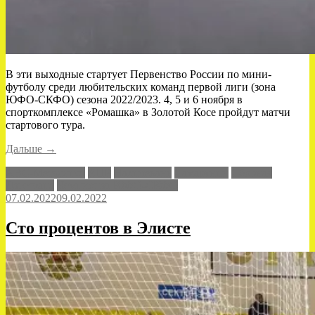
В эти выходные стартует Первенство России по мини-
футболу среди любительских команд первой лиги (зона
ЮФО-СКФО) сезона 2022/2023. 4, 5 и 6 ноября в
спорткомплексе «Ромашка» в Золотой Косе пройдут матчи
стартового тура.
«Начинаем
Дальше
→
в
АВС-Металлист
АЦР
Нахичевань
Самарянин
Сборная
Золотой
Дагестана
Чемпионат ЮФО-СКФО
Косе»
07.02.2022
09.02.2022
Сто процентов в Элисте