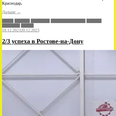
Краснодар
.
«Пятый
Дальше
→
тур
Альфа
Капитан
Краснодар
Нахичевань-Ростов
Сборная
–
Дагестана
Уралан
в
18.12.2023
20.12.2023
Краснодаре»
2/3 успеха в Ростове-на-Дону