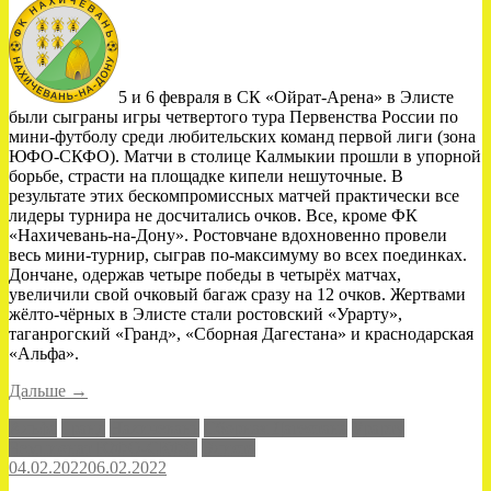
5 и 6 февраля в СК «Ойрат-Арена» в Элисте
были сыграны игры четвертого тура Первенства России по
мини-футболу среди любительских команд первой лиги (зона
ЮФО-СКФО). Матчи в столице Калмыкии прошли в упорной
борьбе, страсти на площадке кипели нешуточные. В
результате этих бескомпромиссных матчей практически все
лидеры турнира не досчитались очков. Все, кроме ФК
«Нахичевань-на-Дону». Ростовчане вдохновенно провели
весь мини-турнир, сыграв по-максимуму во всех поединках.
Дончане, одержав четыре победы в четырёх матчах,
увеличили свой очковый багаж сразу на 12 очков. Жертвами
жёлто-чёрных в Элисте стали ростовский «Урарту»,
таганрогский «Гранд», «Сборная Дагестана» и краснодарская
«Альфа».
«Сто
Дальше
→
процентов
Альфа
Гранд
Нахичевань
Сборная Дагестана
Урарту
в
Чемпионат ЮФО-СКФО
Элиста
Элисте»
04.02.2022
06.02.2022