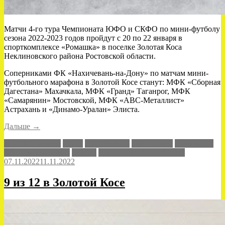
Матчи 4-го тура Чемпионата ЮФО и СКФО по мини-футболу
сезона 2022-2023 годов пройдут с 20 по 22 января в
спорткомплексе «Ромашка» в поселке Золотая Коса
Неклиновского района Ростовской области.
Соперниками ФК «Нахичевань-на-Дону» по матчам мини-
футбольного марафона в Золотой Косе станут: МФК «Сборная
Дагестана» Махачкала, МФК «Гранд» Таганрог, МФК
«Самарянин» Мостовской, МФК «АВС-Металлист»
Астрахань и «Динамо-Уралан» Элиста.
«Возвращение
Дальше
→
в
АВС-Металлист
Гранд
Золотая Коса
Нахичевань
Самарянин
Золотую
Сборная Дагестана
Уралан
Чемпионат ЮФО-СКФО
Косу»
07.11.2022
11.11.2022
9 из 12 в Золотой Косе