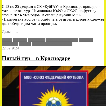
С 23 по 25 февраля в СК «КубГАУ» в Краснодаре проходили
матчи пятого тура Чемпионата ЮФО и СКФО по футзалу
сезона 2023-2024 годов. В столице Кубани МФК
«Нахичевань-Ростов» провёл четыре игры, в которых одержал
две победы и два матча проиграл.
«С
Дальше
→
переменным
Альфа
Капитан
Краснодар
Нахичевань-Ростов
Сборная
успехом»
Дагестана
Уралан
Чемпионат ЮФО-СКФО
22.02.2024
Пятый тур – в Краснодаре