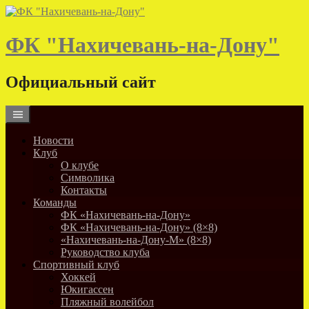
Skip
to
content
ФК "Нахичевань-на-Дону"
Официальный сайт
Новости
Клуб
О клубе
Символика
Контакты
Команды
ФК «Нахичевань-на-Дону»
ФК «Нахичевань-на-Дону» (8×8)
«Нахичевань-на-Дону-М» (8×8)
Руководство клуба
Спортивный клуб
Хоккей
Юкигассен
Пляжный волейбол