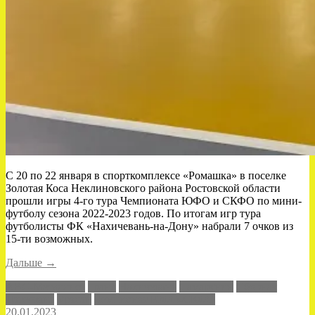
С 20 по 22 января в спорткомплексе «Ромашка» в поселке
Золотая Коса Неклиновского района Ростовской области
прошли игры 4-го тура Чемпионата ЮФО и СКФО по мини-
футболу сезона 2022-2023 годов. По итогам игр тура
футболисты ФК «Нахичевань-на-Дону» набрали 7 очков из
15-ти возможных.
«Не
Дальше
→
хватило
АВС-Металлист
Гранд
Нахичевань
Самарянин
Сборная
сил»
Дагестана
Уралан
Чемпионат ЮФО-СКФО
20.01.2023