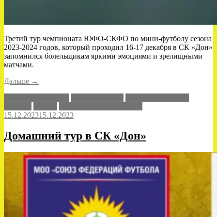
Третий тур чемпионата ЮФО-СКФО по мини-футболу сезона
2023-2024 годов, который проходил 16-17 декабря в СК «Дон»
запомнился болельщикам яркими эмоциями и зрелищными
матчами.
«2/3
Дальше
→
успеха
Нахичевань-Ростов
Ростов-на-Дону
Сборная Дагестана
в
Транпак
Уралан
Чемпионат ЮФО-СКФО
Ростове-
15.12.2023
15.12.2023
на-
Дону»
Домашний тур в СК «Дон»