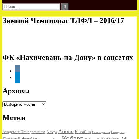
Найти:
Зимний Чемпионат ТЛФЛ – 2016/17
ФК «Нахичевань-на-Дону» в соцсетях
vkontakte
telegram
Архивы
Архивы
Метки
Анонс
Батайск
Академия Понедельника
Альфа
Волгодонск
Гвардеец
Кобарт
Кобарт-М