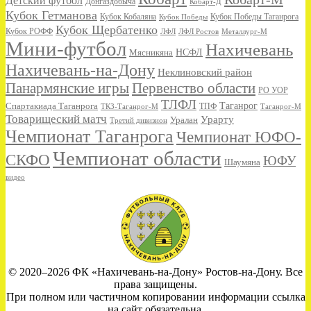
Детский футбол
Донгаздобыча
Кобарт-Д
Кубок Гетманова
Кубок Кобаляна
Кубок Победы
Кубок Победы Таганрога
Кубок Щербатенко
Кубок РОФФ
ЛФЛ
ЛФЛ Ростов
Металлург-М
Мини-футбол
Нахичевань
НСФЛ
Мясникяна
Нахичевань-на-Дону
Неклиновский район
Панармянские игры
Первенство области
РО УОР
ТЛФЛ
Спартакиада Таганрога
Таганрог
ТКЗ-Таганрог-М
ТПФ
Таганрог-М
Товарищеский матч
Урарту
Уралан
Третий дивизион
Чемпионат Таганрога
Чемпионат ЮФО-
Чемпионат области
СКФО
ЮФУ
Шаумяна
видео
© 2020–2026 ФК «Нахичевань-на-Дону» Ростов-на-Дону. Все
права защищены.
При полном или частичном копировании информации ссылка
на сайт обязательна.