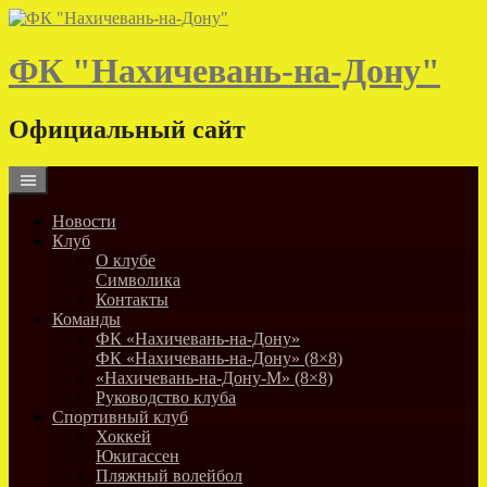
Skip
to
content
ФК "Нахичевань-на-Дону"
Официальный сайт
Новости
Клуб
О клубе
Символика
Контакты
Команды
ФК «Нахичевань-на-Дону»
ФК «Нахичевань-на-Дону» (8×8)
«Нахичевань-на-Дону-М» (8×8)
Руководство клуба
Спортивный клуб
Хоккей
Юкигассен
Пляжный волейбол