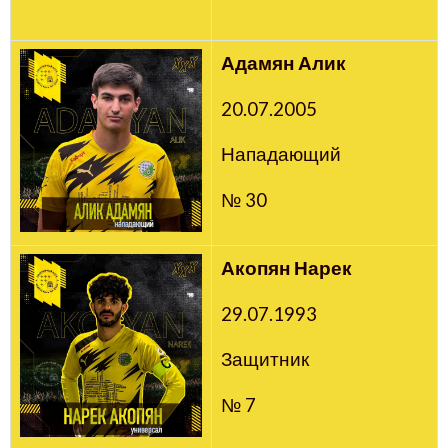
Адамян Алик
20.07.2005
Нападающий
№ 30
Акопян Нарек
29.07.1993
Защитник
№ 7