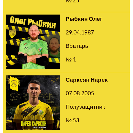
№ 25
Рыбкин Олег
29.04.1987
Вратарь
№ 1
Сарксян Нарек
07.08.2005
Полузащитник
№ 53