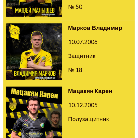
№ 50
Марков Владимир
10.07.2006
Защитник
№ 18
Мацакян Карен
10.12.2005
Полузащитник