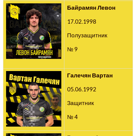
Байрамян Левон
17.02.1998
Полузащитник
№ 9
Галечян Вартан
05.06.1992
Защитник
№ 4