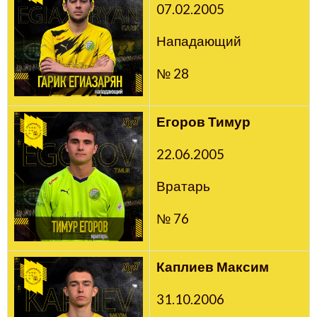
07.02.2005
Нападающий
№ 28
Егоров Тимур
22.06.2005
Вратарь
№ 76
Каплиев Максим
31.10.2006