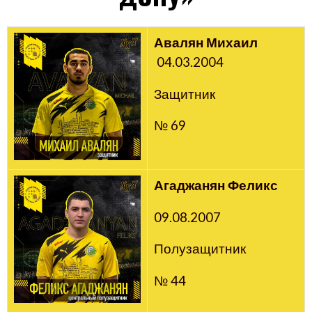
Авалян Михаил
04.03.2004
Защитник
№ 69
Агаджанян Феликс
09.08.2007
Полузащитник
№ 44