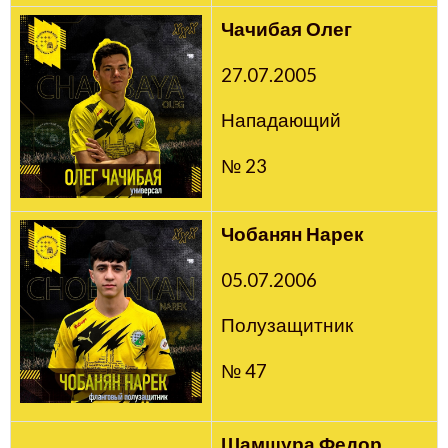
Чачибая Олег
27.07.2005
Нападающий
№ 23
Чобанян Нарек
05.07.2006
Полузащитник
№ 47
Шамшура Федор