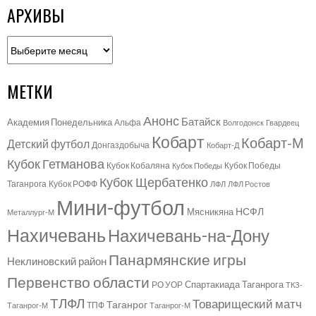
АРХИВЫ
Архивы
МЕТКИ
Анонс
Батайск
Академия Понедельника
Альфа
Волгодонск
Гвардеец
Кобарт
Кобарт-М
Детский футбол
Донгаздобыча
Кобарт-Д
Кубок Гетманова
Кубок Кобаляна
Кубок Победы
Кубок Победы
Кубок Щербатенко
Таганрога
Кубок РОФФ
ЛФЛ
ЛФЛ Ростов
Мини-футбол
НСФЛ
Мясникяна
Металлург-М
Нахичевань
Нахичевань-на-Дону
Панармянские игры
Неклиновский район
Первенство области
Спартакиада Таганрога
РО УОР
ТКЗ-
ТЛФЛ
Товарищеский матч
Таганрог
ТПФ
Таганрог-М
Таганрог-М