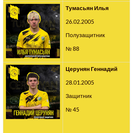
Тумасьян Илья
26.02.2005
Полузащитник
№ 88
Церунян Геннадий
28.01.2005
Защитник
№ 45