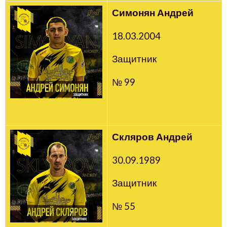
Симонян Андрей
18.03.2004
Защитник
№ 99
Скляров Андрей
30.09.1989
Защитник
№ 55