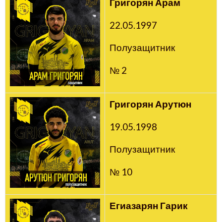
Григорян Арам
22.05.1997
Полузащитник
№ 2
Григорян Арутюн
19.05.1998
Полузащитник
№ 10
Егиазарян Гарик