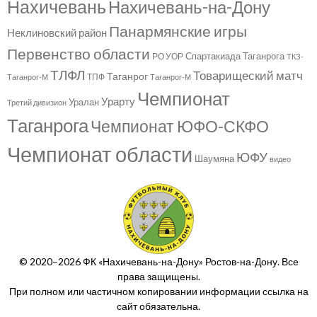
Нахичевань
Нахичевань-на-Дону
Панармянские игры
Неклиновский район
Первенство области
Спартакиада Таганрога
РО УОР
ТКЗ-
ТЛФЛ
Товарищеский матч
Таганрог
ТПФ
Таганрог-М
Таганрог-М
Чемпионат
Урарту
Уралан
Третий дивизион
Таганрога
Чемпионат ЮФО-СКФО
Чемпионат области
ЮФУ
Шаумяна
видео
© 2020–2026 ФК «Нахичевань-на-Дону» Ростов-на-Дону. Все
права защищены.
При полном или частичном копировании информации ссылка на
сайт обязательна.