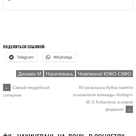
ПОДЕЛИТЬСЯ ССЫЛКОЙ:
Telegram
WhatsApp
Динамо-М
Нахичевань
Чемпионат ЮФО-СКФО
POST
←
Самый неудобный
XV розыгрыш Кубка памяти
основателя команды «Кобарт»
соперник
М. Х. Кобаляна: в новом
NAVIGATION
формате
→