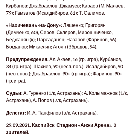
Курбанов; Джабраилов; Джамуев; Караев (М. Малаев,
79); Гамзатов (Исалдибиров, 61); Т. Салимов.
«Нахичевань-на-Дону»:
Ляшенко; Григорян
(Демченко, 60); Серов; Скляров; Мирошниченко;
Беджанян (к); Парсаданян; Назаров (Фаринов, 56);
Богданов; Микаелян; Агоян (Збродов, 54).
Предупреждения:
Ал. Акаев, 16 (гр. игра); Курбанов,
34 (гр. игра); Шахиев, 90 (несп. пов.); Исалдибиров, 90
(несп. пов.); Джабраилов, 90+ (гр. игра); Фаринов, 90+
(гр. игра).
Судьи:
А. Гуренко (1/к, Астрахань); А. Колымажнов (1/к,
Астрахань), А. Попов (2/к, Астрахань).
Делегат:
И. А. Панфилов (в/к, Астрахань).
29.09.2021. Каспийск. Стадион «Анжи Арена». 0
зрителей.