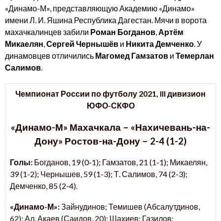
«Динамо-М», представляющую Академию «Динамо»
имени Л. И. Яшина Республика Дагестан. Мячи в ворота
махачкалинцев забили
Роман Богданов
,
Артём
Микаелян
,
Сергей Чернышёв
и
Никита Демченко
. У
динамовцев отличились
Магомед Гамзатов
и
Темерлан
Салимов
.
Чемпионат России по футболу 2021,
III дивизион
ЮФО-СКФО
«Динамо-М» Махачкала – «Нахичевань-на-
Дону» Ростов-на-Дону – 2-4 (1-2)
Голы:
Богданов, 19 (0-1); Гамзатов, 21 (1-1); Микаелян,
39 (1-2); Чернышев, 59 (1-3); Т. Салимов, 74 (2-3);
Демченко, 85 (2-4).
«Динамо-М»:
Зайнудинов; Темишев (Абсалутдинов,
62); Ал. Акаев (Саидов, 20); Шахиев; Газилов;