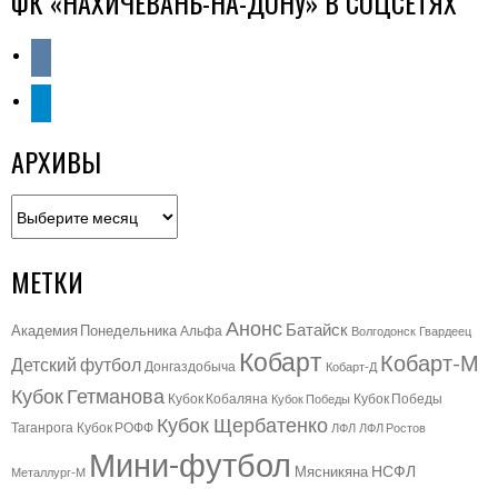
ФК «НАХИЧЕВАНЬ-НА-ДОНУ» В СОЦСЕТЯХ
vkontakte
telegram
АРХИВЫ
Архивы
МЕТКИ
Анонс
Батайск
Академия Понедельника
Альфа
Волгодонск
Гвардеец
Кобарт
Кобарт-М
Детский футбол
Донгаздобыча
Кобарт-Д
Кубок Гетманова
Кубок Кобаляна
Кубок Победы
Кубок Победы
Кубок Щербатенко
Таганрога
Кубок РОФФ
ЛФЛ
ЛФЛ Ростов
Мини-футбол
НСФЛ
Мясникяна
Металлург-М