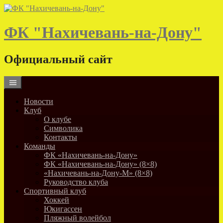
Skip
to
content
ФК "Нахичевань-на-Дону"
Официальный сайт
Новости
Клуб
О клубе
Символика
Контакты
Команды
ФК «Нахичевань-на-Дону»
ФК «Нахичевань-на-Дону» (8×8)
«Нахичевань-на-Дону-М» (8×8)
Руководство клуба
Спортивный клуб
Хоккей
Юкигассен
Пляжный волейбол