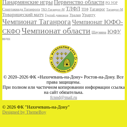
Панармянские игры
Первенство области
РО УОР
ТЛФЛ
Спартакиада Таганрога
Таганрог
ТКЗ-Таганрог-М
ТПФ
Таганрог-М
Товарищеский матч
Урарту
Уралан
Третий дивизион
Чемпионат Таганрога
Чемпионат ЮФО-
Чемпионат области
СКФО
ЮФУ
Шаумяна
видео
© 2020–2026 ФК «Нахичевань-на-Дону» Ростов-на-Дону. Все
права защищены.
При полном или частичном копировании информации ссылка
на сайт обязательна.
fcnnd@mail.ru
© 2026 ФК "Нахичевань-на-Дону"
Designed by ThemeBoy