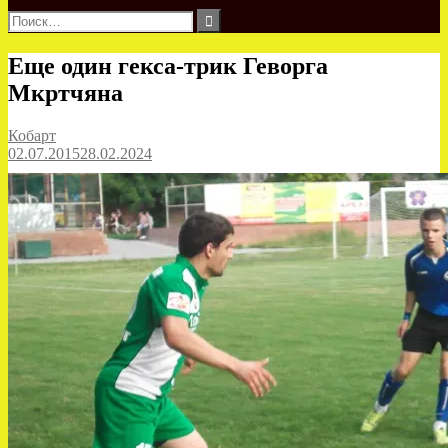
Найти:
Еще один гекса-трик Геворга
Мкртчяна
Кобарт
02.07.2015
28.02.2024