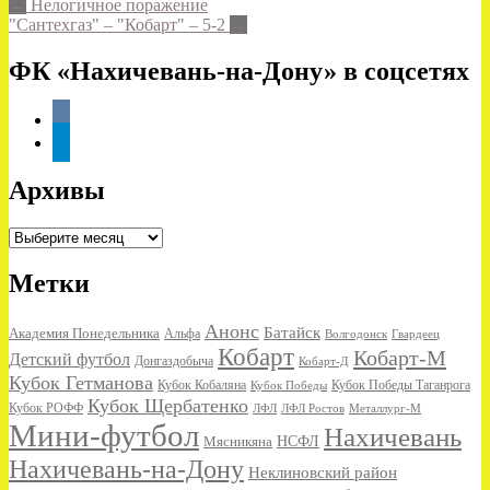
Post
←
Нелогичное поражение
"Сантехгаз" – "Кобарт" – 5-2
→
navigation
ФК «Нахичевань-на-Дону» в соцсетях
vkontakte
telegram
Архивы
Архивы
Метки
Анонс
Батайск
Академия Понедельника
Альфа
Волгодонск
Гвардеец
Кобарт
Кобарт-М
Детский футбол
Донгаздобыча
Кобарт-Д
Кубок Гетманова
Кубок Кобаляна
Кубок Победы
Кубок Победы Таганрога
Кубок Щербатенко
Кубок РОФФ
ЛФЛ
ЛФЛ Ростов
Металлург-М
Мини-футбол
Нахичевань
НСФЛ
Мясникяна
Нахичевань-на-Дону
Неклиновский район