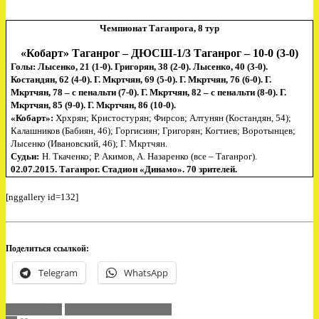
Чемпионат Таганрога, 8 тур
«Кобарт» Таганрог – ДЮСШ-1/3 Таганрог – 10-0 (3-0)
Голы:
Лысенко, 21 (1-0). Григорян, 38 (2-0). Лысенко, 40 (3-0).
Костандян, 62 (4-0). Г. Мкртчян, 69 (5-0). Г. Мкртчян, 76 (6-0). Г.
Мкртчян, 78 – с пенальти (7-0). Г. Мкртчян, 82 – с пенальти (8-0). Г.
Мкртчян, 85 (9-0). Г. Мкртчян, 86 (10-0).
«
Кобарт»:
Хрхрян; Кристостурян; Фирсов; Алтунян (Костандян, 54);
Калашников (Бабиян, 46); Горгисиян; Григорян; Когтиев; Воротынцев;
Лысенко (Ивановский, 46); Г. Мкртчян
.
Судьи:
Н. Ткаченко;
Р. Акимов, А. Назаренко (все – Таганрог).
02.07.2015. Таганрог
. Стадион «Динамо». 70 зрителей.
[nggallery id=132]
Поделиться ссылкой:
Telegram
WhatsApp
ДЮСШ-1/3
Чемпионат Таганрога