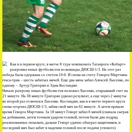
Как и в первом круге, в матче 8 тура чемпионата Таганрога «Кобарт»
разгромил юных футболистов из команды ДЮСШ-1/3. На этот раз
победа была одержана со счетом 10-0. И снова на счету Геворга Мкртчяна
гекса-трик – шесть забитых мячей. Еще два мяча забил Алексей Лысенко, по
одному – Артур Григорян и Эдик Костандян.
Начало разгрому юных футболистов положил Лысенко, открывший счет на
21 минуте. На 38 минуте Григорян удвоил результат, а еще через 2 минуты
во второй раз отличился Лысенко. Костандян, как и в матче первого круга
снова огорчил ДЮСШ-1/3, забив свой мяч на 62 минуте. А затем пришло
время Геворга Мкртчяна. За 18 минут Геворг забил 6 мячей (сначала сыграв
на добивании, затем точным ударом головой, потом были два подряд
реализованных пенальти, дальше Геворг удачно обыграл защитников, и
последний мяч был забит в падении головой после подачи углового).