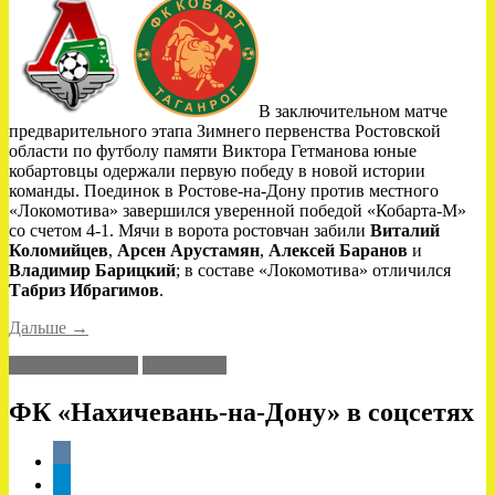
В заключительном матче
предварительного этапа Зимнего первенства Ростовской
области по футболу памяти Виктора Гетманова юные
кобартовцы одержали первую победу в новой истории
команды. Поединок в Ростове-на-Дону против местного
«Локомотива» завершился уверенной победой «Кобарта-М»
со счетом 4-1. Мячи в ворота ростовчан забили
Виталий
Коломийцев
,
Арсен
Арустамян
,
Алексей Баранов
и
Владимир Барицкий
; в составе «Локомотива» отличился
Табриз Ибрагимов
.
«Первая
Дальше
→
победа
Кубок Гетманова
Локомотив
молодёжки»
ФК «Нахичевань-на-Дону» в соцсетях
vkontakte
telegram