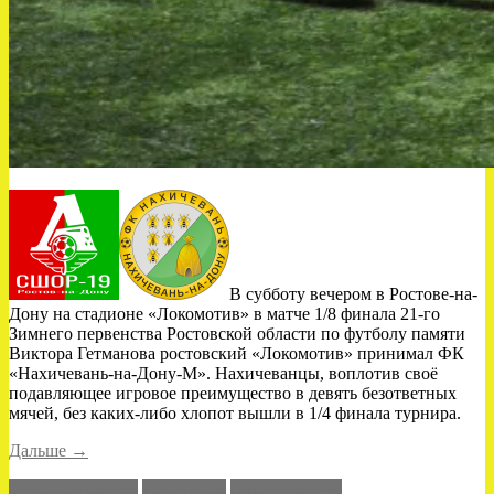
В субботу вечером в Ростове-на-
Дону на стадионе «Локомотив» в матче 1/8 финала 21-го
Зимнего первенства Ростовской области по футболу памяти
Виктора Гетманова ростовский «Локомотив» принимал ФК
«Нахичевань-на-Дону-М». Нахичеванцы, воплотив своё
подавляющее игровое преимущество в девять безответных
мячей, без каких-либо хлопот вышли в 1/4 финала турнира.
«Разгром
Дальше
→
«Локомотива»»
Кубок Гетманова
Локомотив
Нахичевань-М