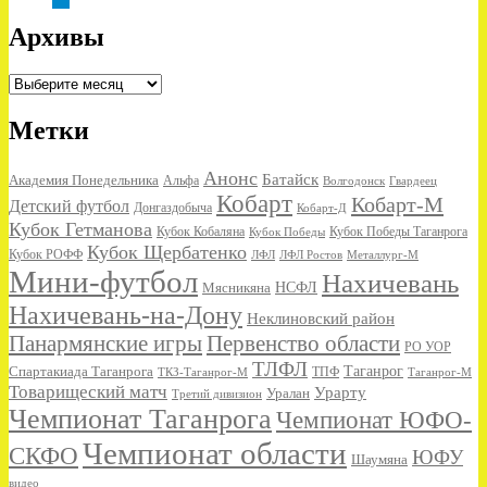
Архивы
Архивы
Метки
Анонс
Батайск
Академия Понедельника
Альфа
Волгодонск
Гвардеец
Кобарт
Кобарт-М
Детский футбол
Донгаздобыча
Кобарт-Д
Кубок Гетманова
Кубок Кобаляна
Кубок Победы
Кубок Победы Таганрога
Кубок Щербатенко
Кубок РОФФ
ЛФЛ
ЛФЛ Ростов
Металлург-М
Мини-футбол
Нахичевань
НСФЛ
Мясникяна
Нахичевань-на-Дону
Неклиновский район
Панармянские игры
Первенство области
РО УОР
ТЛФЛ
Спартакиада Таганрога
Таганрог
ТКЗ-Таганрог-М
ТПФ
Таганрог-М
Товарищеский матч
Урарту
Уралан
Третий дивизион
Чемпионат Таганрога
Чемпионат ЮФО-
Чемпионат области
СКФО
ЮФУ
Шаумяна
видео