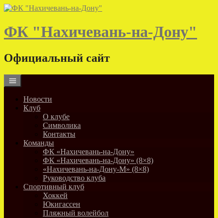
Skip
to
content
ФК "Нахичевань-на-Дону"
Официальный сайт
Новости
Клуб
О клубе
Символика
Контакты
Команды
ФК «Нахичевань-на-Дону»
ФК «Нахичевань-на-Дону» (8×8)
«Нахичевань-на-Дону-М» (8×8)
Руководство клуба
Спортивный клуб
Хоккей
Юкигассен
Пляжный волейбол