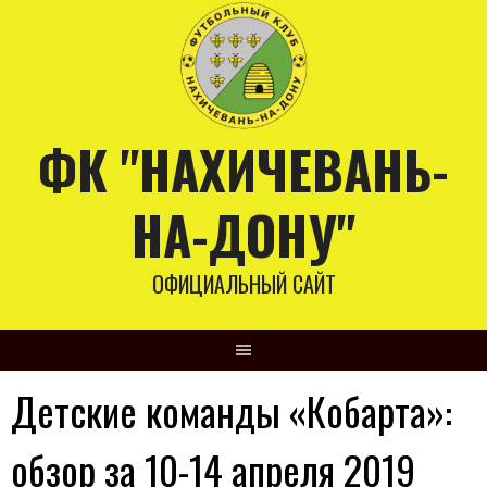
Skip
to
content
ФК "НАХИЧЕВАНЬ-
НА-ДОНУ"
ОФИЦИАЛЬНЫЙ САЙТ
Детские команды «Кобарта»:
обзор за 10-14 апреля 2019