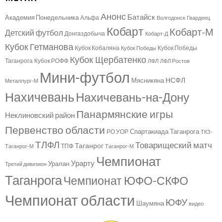
Анонс
Батайск
Академия Понедельника
Альфа
Волгодонск
Гвардеец
Кобарт
Кобарт-М
Детский футбол
Донгаздобыча
Кобарт-Д
Кубок Гетманова
Кубок Кобаляна
Кубок Победы
Кубок Победы
Кубок Щербатенко
Таганрога
Кубок РОФФ
ЛФЛ
ЛФЛ Ростов
Мини-футбол
НСФЛ
Мясникяна
Металлург-М
Нахичевань
Нахичевань-на-Дону
Панармянские игры
Неклиновский район
Первенство области
Спартакиада Таганрога
РО УОР
ТКЗ-
ТЛФЛ
Товарищеский матч
Таганрог
ТПФ
Таганрог-М
Таганрог-М
Чемпионат
Урарту
Уралан
Третий дивизион
Таганрога
Чемпионат ЮФО-СКФО
Чемпионат области
ЮФУ
Шаумяна
видео