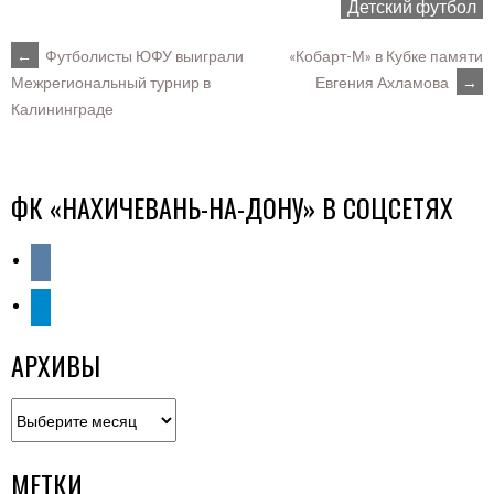
Детский футбол
POST
←
Футболисты ЮФУ выиграли
«Кобарт-М» в Кубке памяти
Евгения Ахламова
→
Межрегиональный турнир в
Калининграде
NAVIGATION
ФК «НАХИЧЕВАНЬ-НА-ДОНУ» В СОЦСЕТЯХ
vkontakte
telegram
АРХИВЫ
Архивы
МЕТКИ