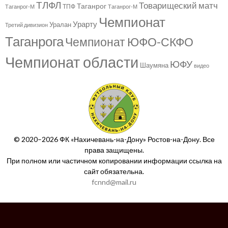
ТЛФЛ
Товарищеский матч
Таганрог
ТПФ
Таганрог-М
Таганрог-М
Чемпионат
Урарту
Уралан
Третий дивизион
Таганрога
Чемпионат ЮФО-СКФО
Чемпионат области
ЮФУ
Шаумяна
видео
© 2020–2026 ФК «Нахичевань-на-Дону» Ростов-на-Дону. Все
права защищены.
При полном или частичном копировании информации ссылка на
сайт обязательна.
fcnnd@mail.ru