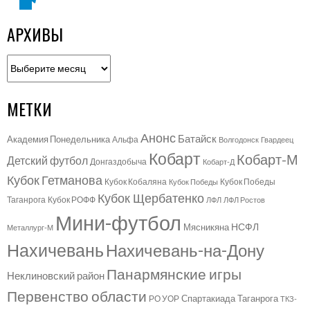
АРХИВЫ
Архивы
МЕТКИ
Анонс
Батайск
Академия Понедельника
Альфа
Волгодонск
Гвардеец
Кобарт
Кобарт-М
Детский футбол
Донгаздобыча
Кобарт-Д
Кубок Гетманова
Кубок Кобаляна
Кубок Победы
Кубок Победы
Кубок Щербатенко
Таганрога
Кубок РОФФ
ЛФЛ
ЛФЛ Ростов
Мини-футбол
НСФЛ
Мясникяна
Металлург-М
Нахичевань
Нахичевань-на-Дону
Панармянские игры
Неклиновский район
Первенство области
Спартакиада Таганрога
РО УОР
ТКЗ-