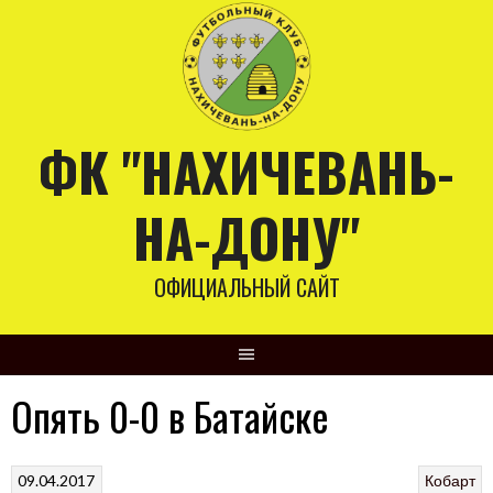
Skip
to
content
ФК "НАХИЧЕВАНЬ-
НА-ДОНУ"
ОФИЦИАЛЬНЫЙ САЙТ
Опять 0-0 в Батайске
09.04.2017
Кобарт