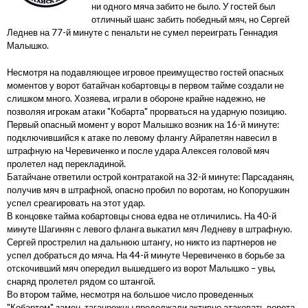
ни одного мяча забито не было. У гостей был
отличный шанс забить победный мяч, но Сергей
Леднев на 77-й минуте с пенальти не сумел переиграть Геннадия
Малышко.
Несмотря на подавляющее игровое преимущество гостей опасных
моментов у ворот батайчан кобартовцы в первом тайме создали не
слишком много. Хозяева, играли в обороне крайне надежно, не
позволяя игрокам атаки "Кобарта" прорваться на ударную позицию.
Первый опасный момент у ворот Малышко возник на 16-й минуте:
подключившийся к атаке по левому флангу Айрапетян навесил в
штрафную на Черевиченко и после удара Алексея головой мяч
пролетел над перекладиной.
Батайчане ответили острой контратакой на 32-й минуте:
Парсаданян,
получив мяч в штрафной, опасно пробил по воротам, но Копорушкин
успел среагировать на этот удар.
В концовке тайма кобартовцы снова едва не отличились. На 40-й
минуте Шагинян с левого фланга выкатил мяч Ледневу в штрафную.
Сергей прострелил на дальнюю штангу, но никто из партнеров не
успел добраться до мяча. На 44-й минуте Черевиченко в борьбе за
отскочивший мяч опередил вышедшего из ворот Малышко – увы,
снаряд пролетел рядом со штангой.
Во втором тайме, несмотря на большое число проведенных
"Кобартом" замен, таганрожцы продолжали активно атаковать ворота