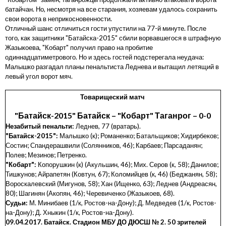
батайчан. Но, несмотря на все старания, хозяевам удалось сохранить
свои ворота в неприкосновенности.
Отличный шанс отличиться гости упустили на 77-й минуте. После
того, как защитники "Батайска-2015" сбили ворвавшегося в штрафную
Жазыкоева, "Кобарт" получил право на пробитие
одиннадцатиметрового. Но и здесь гостей подстерегала неудача:
Малышко разгадал планы пенальтиста Леднева и вытащил летящий в
левый угол ворот мяч.
Товарищеский матч
"Батайск-2015" Батайск – "Кобарт" Таганрог – 0-0
Незабитый пенальти:
Леднев, 77 (вратарь).
"
Батайск-2015":
Малышко (к); Романенко; Батальщиков; Хидирбеков;
Состин; Спандерашвили (Солянников, 46); Карбаев; Парсаданян;
Полев; Мезинов; Петренко
.
"
Кобарт":
Копорушкин (к) (Акульшин, 46); Мих. Серов (к, 58); Данилов;
Тишкунов; Айрапетян (Ковтун, 67); Коломийцев (к, 46) (Беджанян, 58);
Вороскалевский (Мигунов, 58); Хан (Ищенко, 63); Леднев (Андреасян,
80); Шагинян (Акопян, 46); Черевиченко (Жазыкоев, 68).
Судьи:
М. Минибаев (1/к, Ростов-на-Дону); Д. Медведев (1/к, Ростов-
на-Дону); Д. Хныкин (1/к, Ростов-на-Дону).
09.04.2017.
Батайск. Стадион МБУ ДО ДЮСШ
№ 2. 5
0
зрителей