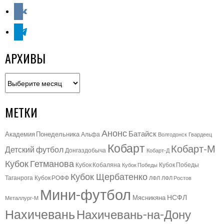
vkontakte
telegram
АРХИВЫ
Архивы
МЕТКИ
Анонс
Батайск
Академия Понедельника
Альфа
Волгодонск
Гвардеец
Кобарт
Кобарт-М
Детский футбол
Донгаздобыча
Кобарт-Д
Кубок Гетманова
Кубок Кобаляна
Кубок Победы
Кубок Победы
Кубок Щербатенко
Таганрога
Кубок РОФФ
ЛФЛ
ЛФЛ Ростов
Мини-футбол
НСФЛ
Мясникяна
Металлург-М
Нахичевань
Нахичевань-на-Дону