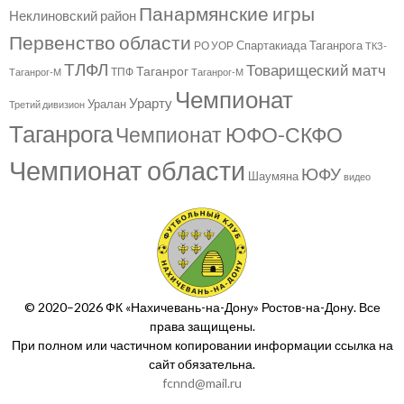
Панармянские игры
Неклиновский район
Первенство области
Спартакиада Таганрога
РО УОР
ТКЗ-
ТЛФЛ
Товарищеский матч
Таганрог
ТПФ
Таганрог-М
Таганрог-М
Чемпионат
Урарту
Уралан
Третий дивизион
Таганрога
Чемпионат ЮФО-СКФО
Чемпионат области
ЮФУ
Шаумяна
видео
© 2020–2026 ФК «Нахичевань-на-Дону» Ростов-на-Дону. Все
права защищены.
При полном или частичном копировании информации ссылка на
сайт обязательна.
fcnnd@mail.ru