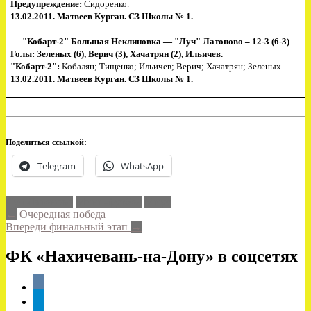
Предупреждение:
Сидоренко.
13.02.2011. Матвеев Курган. СЗ Школы № 1.
"Кобарт-2" Большая Неклиновка — "Луч" Латоново – 12-3 (6-3)
Голы: Зеленых (6), Верич (3), Хачатрян (2), Ильичев.
"Кобарт-2":
Кобалян; Тищенко; Ильичев; Верич; Хачатрян; Зеленых.
13.02.2011. Матвеев Курган. СЗ Школы № 1.
Поделиться ссылкой:
Telegram
WhatsApp
Луч Латоново
Мини-футбол
Миус
Post
←
Очередная победа
Впереди финальный этап
→
navigation
ФК «Нахичевань-на-Дону» в соцсетях
vkontakte
telegram