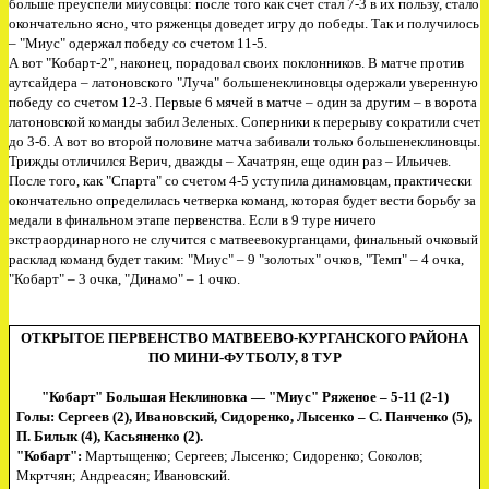
больше преуспели миусовцы: после того как счет стал 7-3 в их пользу, стало
окончательно ясно, что ряженцы доведет игру до победы. Так и получилось
– "Миус" одержал победу со счетом 11-5.
А вот "Кобарт-2", наконец, порадовал своих поклонников. В матче против
аутсайдера – латоновского "Луча" большенеклиновцы одержали уверенную
победу со счетом 12-3. Первые 6 мячей в матче – один за другим – в ворота
латоновской команды забил Зеленых. Соперники к перерыву сократили счет
до 3-6. А вот во второй половине матча забивали только большенеклиновцы.
Трижды отличился Верич, дважды – Хачатрян, еще один раз – Ильичев.
После того, как "Спарта" со счетом 4-5 уступила динамовцам, практически
окончательно определилась четверка команд, которая будет вести борьбу за
медали в финальном этапе первенства. Если в 9 туре ничего
экстраординарного не случится с матвеевокурганцами, финальный очковый
расклад команд будет таким: "Миус" – 9 "золотых" очков, "Темп" – 4 очка,
"Кобарт" – 3 очка, "Динамо" – 1 очко.
ОТКРЫТОЕ ПЕРВЕНСТВО МАТВЕЕВО-КУРГАНСКОГО РАЙОНА
ПО МИНИ-ФУТБОЛУ, 8 ТУР
"Кобарт" Большая Неклиновка — "Миус" Ряженое – 5-11 (2-1)
Голы: Сергеев (2), Ивановский, Сидоренко, Лысенко – С. Панченко (5),
П. Билык (4), Касьяненко (2).
"Кобарт":
Мартыщенко; Сергеев; Лысенко; Сидоренко; Соколов;
Мкртчян; Андреасян; Ивановский.