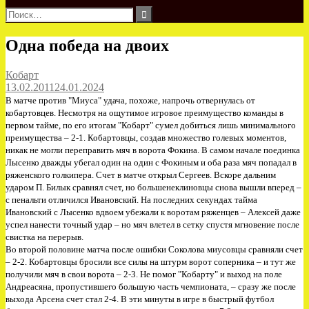
Найти:
Одна победа на двоих
Кобарт
13.02.2011
24.01.2024
В матче против "Миуса" удача, похоже, напрочь отвернулась от
кобартовцев. Несмотря на ощутимое игровое преимущество команды в
первом тайме, по его итогам "Кобарт" сумел добиться лишь минимального
преимущества – 2-1. Кобартовцы, создав множество голевых моментов,
никак не могли переправить мяч в ворота Фокина. В самом начале поединка
Лысенко дважды убегал один на один с Фокиным и оба раза мяч попадал в
ряженского голкипера. Счет в матче открыл Сергеев. Вскоре дальним
ударом П. Билык сравнял счет, но большенеклиновцы снова вышли вперед –
с пенальти отличился Ивановский. На последних секундах тайма
Ивановский с Лысенко вдвоем убежали к воротам ряженцев – Алексей даже
успел нанести точный удар – но мяч влетел в сетку спустя мгновение после
свистка на перерыв.
Во второй половине матча после ошибки Соколова миусовцы сравняли счет
– 2-2. Кобартовцы бросили все силы на штурм ворот соперника – и тут же
получили мяч в свои ворота – 2-3. Не помог "Кобарту" и выход на поле
Андреасяна, пропустившего большую часть чемпионата, – сразу же после
выхода Арсена счет стал 2-4. В эти минуты в игре в быстрый футбол