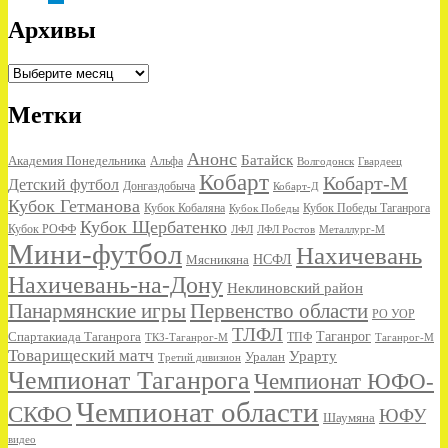
Архивы
Архивы
Метки
Анонс
Батайск
Академия Понедельника
Альфа
Волгодонск
Гвардеец
Кобарт
Кобарт-М
Детский футбол
Донгаздобыча
Кобарт-Д
Кубок Гетманова
Кубок Кобаляна
Кубок Победы
Кубок Победы Таганрога
Кубок Щербатенко
Кубок РОФФ
ЛФЛ
ЛФЛ Ростов
Металлург-М
Мини-футбол
Нахичевань
НСФЛ
Мясникяна
Нахичевань-на-Дону
Неклиновский район
Панармянские игры
Первенство области
РО УОР
ТЛФЛ
Спартакиада Таганрога
Таганрог
ТКЗ-Таганрог-М
ТПФ
Таганрог-М
Товарищеский матч
Урарту
Уралан
Третий дивизион
Чемпионат Таганрога
Чемпионат ЮФО-
Чемпионат области
СКФО
ЮФУ
Шаумяна
видео