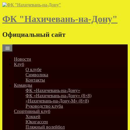
Skip
to
content
ФК "Нахичевань-на-Дону"
Официальный сайт
Новости
Клуб
О клубе
Символика
Контакты
Команды
ФК «Нахичевань-на-Дону»
ФК «Нахичевань-на-Дону» (8×8)
«Нахичевань-на-Дону-М» (8×8)
Руководство клуба
Спортивный клуб
Хоккей
Юкигассен
Пляжный волейбол