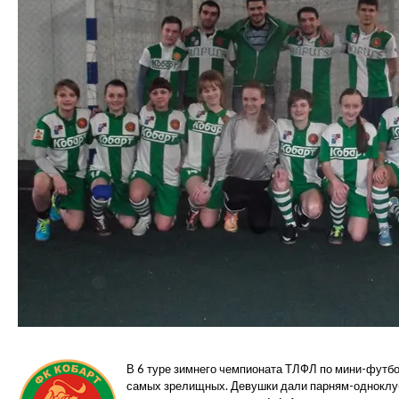
В 6 туре зимнего чемпионата ТЛФЛ по мини-футбо
самых зрелищных. Девушки дали парням-одноклубн