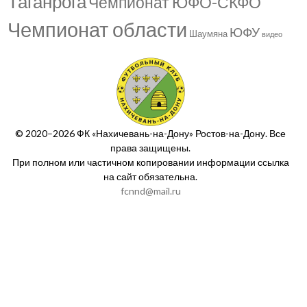
Таганрога
Чемпионат ЮФО-СКФО
Чемпионат области
ЮФУ
Шаумяна
видео
© 2020–2026 ФК «Нахичевань-на-Дону» Ростов-на-Дону. Все
права защищены.
При полном или частичном копировании информации ссылка
на сайт обязательна.
fcnnd@mail.ru