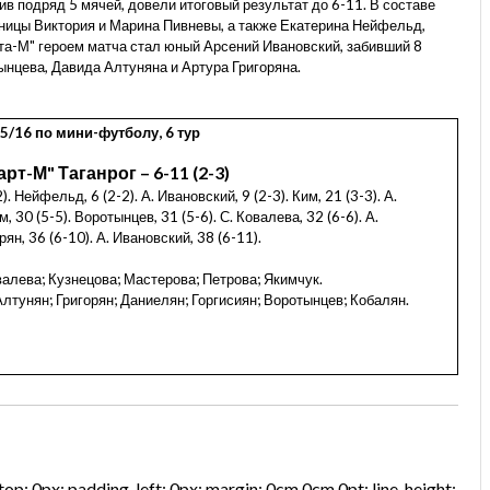
ив подряд 5 мячей, довели итоговый результат до 6-11. В составе
ницы Виктория и Марина Пивневы, а также Екатерина Нейфельд,
рта-М" героем матча стал юный Арсений Ивановский, забивший 8
ынцева, Давида Алтуняна и Артура Григоряна.
/16 по мини-футболу, 6 тур
рт-М" Таганрог – 6-11 (2-3)
). Нейфельд, 6 (2-2). А. Ивановский, 9 (2-3). Ким, 21 (3-3). А.
м, 30 (5-5). Воротынцев, 31 (5-6). С. Ковалева, 32 (6-6). А.
рян, 36 (6-10). А. Ивановский, 38 (6-11).
валева; Кузнецова; Мастерова; Петрова; Якимчук.
 Алтунян; Григорян; Даниелян; Горгисиян; Воротынцев; Кобалян
.
: 0px; padding-left: 0px; margin: 0cm 0cm 0pt; line-height: