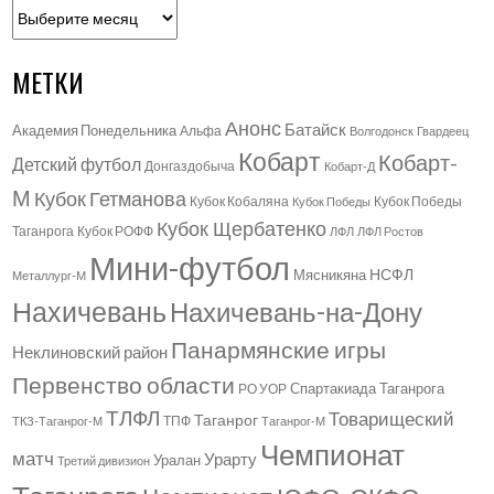
Архивы
МЕТКИ
Анонс
Батайск
Академия Понедельника
Альфа
Волгодонск
Гвардеец
Кобарт
Кобарт-
Детский футбол
Донгаздобыча
Кобарт-Д
М
Кубок Гетманова
Кубок Кобаляна
Кубок Победы
Кубок Победы
Кубок Щербатенко
Таганрога
Кубок РОФФ
ЛФЛ
ЛФЛ Ростов
Мини-футбол
НСФЛ
Мясникяна
Металлург-М
Нахичевань
Нахичевань-на-Дону
Панармянские игры
Неклиновский район
Первенство области
Спартакиада Таганрога
РО УОР
ТЛФЛ
Товарищеский
Таганрог
ТПФ
ТКЗ-Таганрог-М
Таганрог-М
Чемпионат
матч
Урарту
Уралан
Третий дивизион