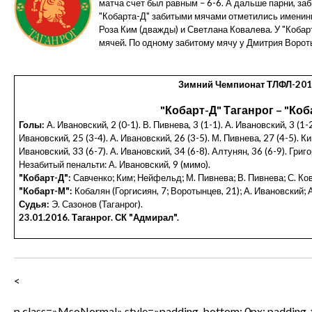
матча счет был равным – 6-6. А дальше парни, заб
"Кобарта-Д" забитыми мячами отметились именин
Роза Ким (дважды) и Светлана Ковалева. У "Коба
мячей. По одному забитому мячу у Дмитрия Ворот
Зимний Чемпионат ТЛФЛ-2015
"Кобарт-Д" Таганрог – "Коба
Голы:
А. Ивановский, 2 (0-1). В. Пивнева, 3 (1-1). А. Ивановский, 3 (1-2
Ивановский, 25 (3-4). А. Ивановский, 26 (3-5). М. Пивнева, 27 (4-5). Ки
Ивановский, 33 (6-7). А. Ивановский, 34 (6-8). Алтунян, 36 (6-9). Григо
Незабитый пенальти: А. Ивановский, 9 (мимо).
"
Кобарт-Д":
Савченко;
Ким; Нейфельд; М. Пивнева; В. Пивнева; С. Ко
"Кобарт-М":
Кобалян (Горгисиян, 7; Воротынцев, 21); А. Ивановский;
Судья:
Э. Сазонов (Таганрог).
23.01.2016.
Таганрог. СК "Адмирал".
<
p class=»MsoNormal» style=»padding-bottom: 0px; padding-top