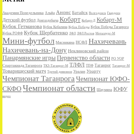
Анонс
Батайск
Академия Понедельника
Альфа
Волгодонск
Гвардеец
Кобарт
Кобарт-М
Детский футбол
Донгаздобыча
Кобарт-Д
Кубок Гетманова
Кубок Кобаляна
Кубок Победы
Кубок Победы Таганрога
Кубок Щербатенко
Кубок РОФФ
ЛФЛ
ЛФЛ Ростов
Металлург-М
Мини-футбол
Нахичевань
НСФЛ
Мясникяна
Нахичевань-на-Дону
Неклиновский район
Панармянские игры
Первенство области
РО УОР
ТЛФЛ
Спартакиада Таганрога
Таганрог
ТКЗ-Таганрог-М
ТПФ
Таганрог-М
Товарищеский матч
Урарту
Уралан
Третий дивизион
Чемпионат Таганрога
Чемпионат ЮФО-
Чемпионат области
СКФО
ЮФУ
Шаумяна
видео