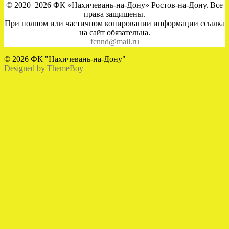
© 2020–2026 ФК «Нахичевань-на-Дону» Ростов-на-Дону. Все
права защищены.
При полном или частичном копировании информации ссылка
на сайт обязательна.
fcnnd@mail.ru
© 2026 ФК "Нахичевань-на-Дону"
Designed by ThemeBoy