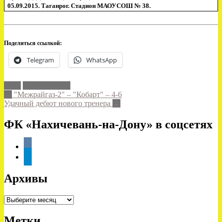
05.09.2015.
Таганрог. Стадион МАОУСОШ № 38.
Поделиться ссылкой:
Telegram
WhatsApp
ЛФЛ
Смирновский
Post
←
"Межрайгаз-2" – "Кобарт" – 4-6
Удачный дебют нового тренера
→
navigation
ФК «Нахичевань-на-Дону» в соцсетях
vkontakte
telegram
Архивы
Архивы
Метки