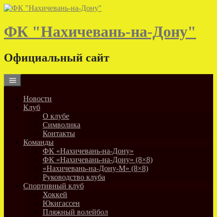
Skip
to
content
ФК "Нахичевань-на-Дону"
Официальный сайт
Новости
Клуб
О клубе
Символика
Контакты
Команды
ФК «Нахичевань-на-Дону»
ФК «Нахичевань-на-Дону» (8×8)
«Нахичевань-на-Дону-М» (8×8)
Руководство клуба
Спортивный клуб
Хоккей
Юкигассен
Пляжный волейбол