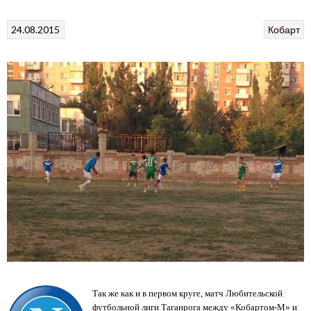
24.08.2015
Кобарт
Так же как и в первом круге, матч Любительской
футбольной лиги Таганрога между «Кобартом-М» и