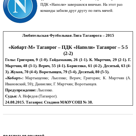
ПДК «Наполи» завершился вничью. На этот раз
команды забили друг другу по пять мячей.
Любительская Футбольная Лига Таганрога – 2015
«Кобарт-М» Таганрог – ПДК «Наполи» Таганрог – 5-5
(2-2)
Голы: Григорян, 9 (1-0). Гайдамакин, 26 (1-1). К. Мкртчян, 29 (2-1). Г.
Мкртчян, 48 (3-1). Верич, 55 (4-1). Борисенко, 61 (4-2). Десятый, 63 (4-
3). Жуков, 70 (4-4). Воротынцев, 79 (5-4). Десятый, 80 (5-5).
«Кобарт»:
Мартыщенко; Лысенко; Верич; Григорян; К. Мкртчян (А.
Ивановский, 59); Даниелян; Г. Мкртчян; Воротынцев.
Предупреждение:
Лысенко.
Судья:
А.
Нефедов
(Таганрог).
24.08.2015.
Таганрог. Стадион МАОУСОШ № 38.