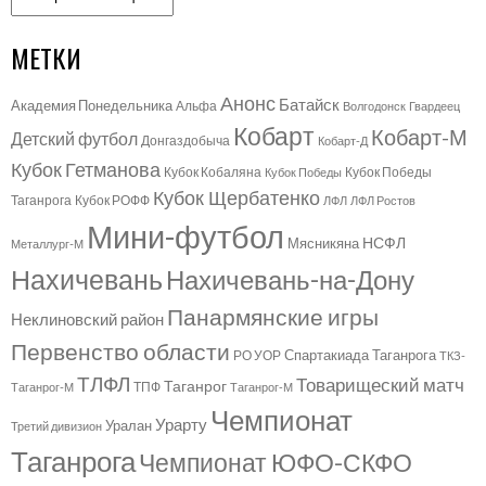
МЕТКИ
Анонс
Батайск
Академия Понедельника
Альфа
Волгодонск
Гвардеец
Кобарт
Кобарт-М
Детский футбол
Донгаздобыча
Кобарт-Д
Кубок Гетманова
Кубок Кобаляна
Кубок Победы
Кубок Победы
Кубок Щербатенко
Таганрога
Кубок РОФФ
ЛФЛ
ЛФЛ Ростов
Мини-футбол
НСФЛ
Мясникяна
Металлург-М
Нахичевань
Нахичевань-на-Дону
Панармянские игры
Неклиновский район
Первенство области
Спартакиада Таганрога
РО УОР
ТКЗ-
ТЛФЛ
Товарищеский матч
Таганрог
ТПФ
Таганрог-М
Таганрог-М
Чемпионат
Урарту
Уралан
Третий дивизион
Таганрога
Чемпионат ЮФО-СКФО