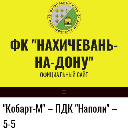
Skip
to
content
ФК "НАХИЧЕВАНЬ-
НА-ДОНУ"
ОФИЦИАЛЬНЫЙ САЙТ
"Кобарт-М" – ПДК "Наполи" –
5-5