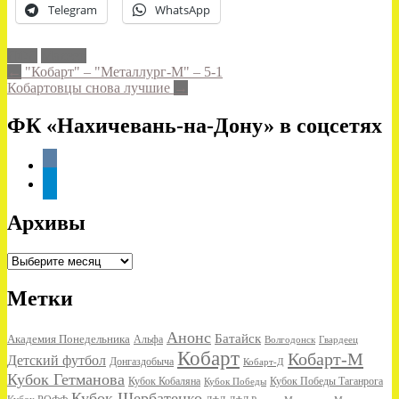
Telegram
WhatsApp
ЛФЛ
Махеев
Post
←
"Кобарт" – "Металлург-М" – 5-1
Кобартовцы снова лучшие
→
navigation
ФК «Нахичевань-на-Дону» в соцсетях
vkontakte
telegram
Архивы
Архивы
Метки
Анонс
Батайск
Академия Понедельника
Альфа
Волгодонск
Гвардеец
Кобарт
Кобарт-М
Детский футбол
Донгаздобыча
Кобарт-Д
Кубок Гетманова
Кубок Кобаляна
Кубок Победы
Кубок Победы Таганрога
Кубок Щербатенко