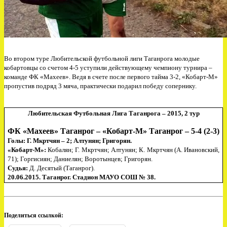
Во втором туре Любительской футбольной лиги Таганрога молодые
кобартовцы со счетом 4-5 уступили действующему чемпиону турнира –
команде ФК «Махеев». Ведя в счете после первого тайма 3-2, «Кобарт-М»
пропустив подряд 3 мяча, практически подарил победу сопернику.
Любительская Футбольная Лига Таганрога – 2015, 2 тур
ФК «Махеев» Таганрог – «Кобарт-М» Таганрог – 5-4 (2-3)
Голы: Г. Мкртчян – 2; Алтунян; Григорян.
«
Кобарт-М»:
Кобалян
; Г. Мкртчян; Алтунян; К. Мкртчян (А. Ивановский,
71); Горгисиян; Даниелян; Воротынцев; Григорян.
Судья:
Д.
Десятый
(Таганрог).
20.06.2015.
Таганрог. Стадион МАУО СОШ № 38.
Поделиться ссылкой: