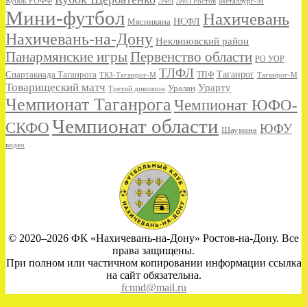
Кубок РОФФ
ЛФЛ
ЛФЛ Ростов
Металлург-М
Мини-футбол
Нахичевань
НСФЛ
Мясникяна
Нахичевань-на-Дону
Неклиновский район
Панармянские игры
Первенство области
РО УОР
ТЛФЛ
Спартакиада Таганрога
Таганрог
ТКЗ-Таганрог-М
ТПФ
Таганрог-М
Товарищеский матч
Урарту
Уралан
Третий дивизион
Чемпионат Таганрога
Чемпионат ЮФО-
Чемпионат области
СКФО
ЮФУ
Шаумяна
видео
© 2020–2026 ФК «Нахичевань-на-Дону» Ростов-на-Дону. Все
права защищены.
При полном или частичном копировании информации ссылка
на сайт обязательна.
fcnnd@mail.ru