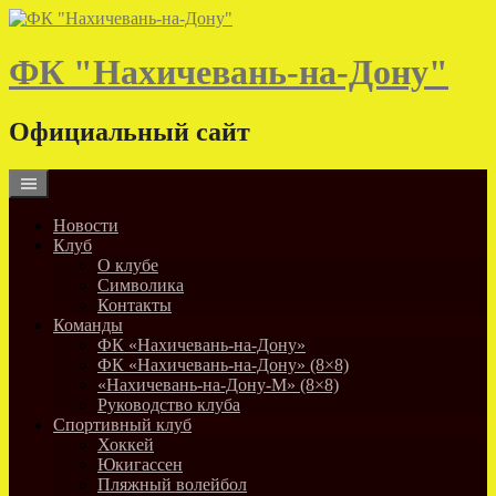
Skip
to
content
ФК "Нахичевань-на-Дону"
Официальный сайт
Новости
Клуб
О клубе
Символика
Контакты
Команды
ФК «Нахичевань-на-Дону»
ФК «Нахичевань-на-Дону» (8×8)
«Нахичевань-на-Дону-М» (8×8)
Руководство клуба
Спортивный клуб
Хоккей
Юкигассен
Пляжный волейбол