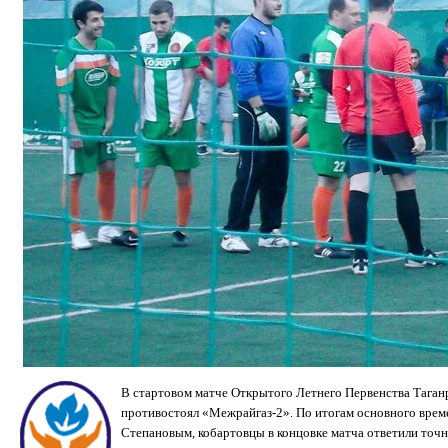
В
стартовом матче Открытого Летнего Первенства Таган
противостоял «Межрайгаз-2». По итогам основного време
Степановым, кобартовцы в концовке матча ответили точн