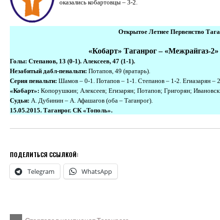
оказались кобартовцы – 3-2.
Открытое Летнее Первенство Таган
«Кобарт» Таганрог – «Межрайгаз-2» Та
Голы: Степанов, 13
(0-1). Алексеев, 47 (1-1).
Незабитый дабл-пенальти:
Потапов, 49 (вратарь).
Серия пенальти:
Шамов – 0-1. Потапов – 1-1. Степанов – 1-2. Егиазарян – 2
«
Кобарт»:
Копорушкин; Алексеев; Егизарян; Потапов; Григорян; Ивановск
Судьи:
А.
Дубинин – А. Афашагов
(оба – Таганрог).
15.05.2015.
Таганрог. СК «Тополь».
ПОДЕЛИТЬСЯ ССЫЛКОЙ:
Telegram
WhatsApp