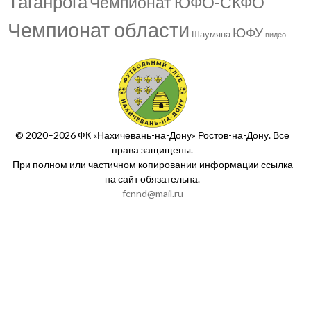
Таганрога
Чемпионат ЮФО-СКФО
Чемпионат области
ЮФУ
Шаумяна
видео
© 2020–2026 ФК «Нахичевань-на-Дону» Ростов-на-Дону. Все
права защищены.
При полном или частичном копировании информации ссылка
на сайт обязательна.
fcnnd@mail.ru