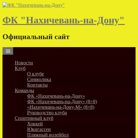
Skip
to
content
ФК "Нахичевань-на-Дону"
Официальный сайт
Новости
Клуб
О клубе
Символика
Контакты
Команды
ФК «Нахичевань-на-Дону»
ФК «Нахичевань-на-Дону» (8×8)
«Нахичевань-на-Дону-М» (8×8)
Руководство клуба
Спортивный клуб
Хоккей
Юкигассен
Пляжный волейбол