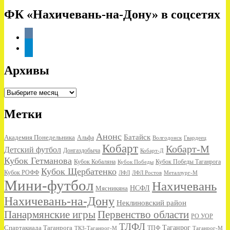
ФК «Нахичевань-на-Дону» в соцсетях
vkontakte
telegram
Архивы
Архивы
Метки
Анонс
Батайск
Академия Понедельника
Альфа
Волгодонск
Гвардеец
Кобарт
Кобарт-М
Детский футбол
Донгаздобыча
Кобарт-Д
Кубок Гетманова
Кубок Кобаляна
Кубок Победы
Кубок Победы Таганрога
Кубок Щербатенко
Кубок РОФФ
ЛФЛ
ЛФЛ Ростов
Металлург-М
Мини-футбол
Нахичевань
НСФЛ
Мясникяна
Нахичевань-на-Дону
Неклиновский район
Панармянские игры
Первенство области
РО УОР
ТЛФЛ
Спартакиада Таганрога
Таганрог
ТКЗ-Таганрог-М
ТПФ
Таганрог-М