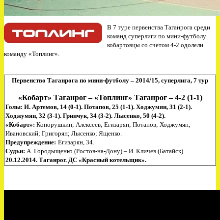
В
7 туре первенства Таганрога среди
команд суперлиги по мини-футболу
кобартовцы со счетом 4-2 одолели
команду «Топлинг».
П
ервенство Таганрога по мини-футболу – 2014/15, суперлига, 7 тур
«Кобарт» Таганрог – «Топлинг» Таганрог – 4-2 (1-1)
Голы: И. Артемов, 14 (0-1). Потапов, 25 (1-1). Ходжумян, 31 (2-1).
Ходжумян, 32 (3-1). Гринчук, 34 (3-2). Лысенко, 50 (4-2).
«
Кобарт»:
Копорушкин;
Алексеев; Егизарян; Потапов; Ходжумян;
Ивановский; Григорян; Лысенко; Ященко.
Предупреждение:
Егизарян, 34.
Судьи:
А. Городыщенко
(Ростов-на-Дону)
–
И.
Кличев (Батайск)
.
20.12.2014.
Таганрог. ДС «Красный котельщик».