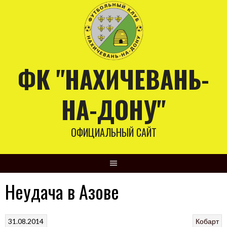
Skip
to
content
ФК "НАХИЧЕВАНЬ-
НА-ДОНУ"
ОФИЦИАЛЬНЫЙ САЙТ
Неудача в Азове
31.08.2014
Кобарт