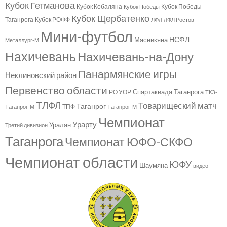
Кубок Гетманова
Кубок Кобаляна
Кубок Победы
Кубок Победы
Кубок Щербатенко
Таганрога
Кубок РОФФ
ЛФЛ
ЛФЛ Ростов
Мини-футбол
НСФЛ
Мясникяна
Металлург-М
Нахичевань
Нахичевань-на-Дону
Панармянские игры
Неклиновский район
Первенство области
Спартакиада Таганрога
РО УОР
ТКЗ-
ТЛФЛ
Товарищеский матч
Таганрог
ТПФ
Таганрог-М
Таганрог-М
Чемпионат
Урарту
Уралан
Третий дивизион
Таганрога
Чемпионат ЮФО-СКФО
Чемпионат области
ЮФУ
Шаумяна
видео