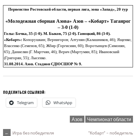
Первенство Ростовской области, первая лига, зона «Запад», 20 тур
«
Молодежная сборная Азова» Азов – «Кобарт» Таганрог
– 3-0 (1-0)
Голы: Бочка
, 35 (1-0). М. Быков, 75 (2-0). Ганоцкий, 86 (3-0).
«
Кобарт»:
Копорушкин; Вернигоров; Алтунян (Калашников, 46); Ященко;
Власенко (Семенов, 65); Жбир (Горгисиян, 60); Воротынцев (Симонян,
65); Даниелян (Г. Мкртчян, 46); Верич (Мкртумян, 85); Ивановский
(Григорян, 55); Лысенко.
31.08.2014.
Азов. Стадион СДЮСШОР
№ 9.
ПОДЕЛИТЬСЯ ССЫЛКОЙ:
Telegram
WhatsApp
Азов
Чемпионат области
←
Игра без победителя
"Кобарт" – победитель