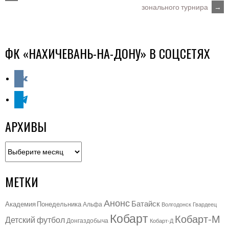
POST
зонального турнира
→
NAVIGATION
ФК «НАХИЧЕВАНЬ-НА-ДОНУ» В СОЦСЕТЯХ
vkontakte
telegram
АРХИВЫ
Архивы
МЕТКИ
Анонс
Батайск
Академия Понедельника
Альфа
Волгодонск
Гвардеец
Кобарт
Кобарт-М
Детский футбол
Донгаздобыча
Кобарт-Д