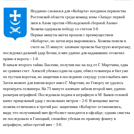
Неудачно сложился для «Кобарта» поединок первенства
Ростовской области среди команд зоны «Запад» первой
лиги в Азове против «Молодежной сборной Азова».
Хозяева одержали победу со счетом 3-0.
Первые минуты матча прошли с преимуществом
«Кобарта», но затем игра выровнялась. Хозяева повели в
счете на 35 минуте: азовчане провели быструю контратаку,
последовал дальний удар Бочки, и мяч удачно для надававших отскочил
прямо в ворота – 1-0.
В начале второго тайма Лысенко, получив пас на ход от Г. Мкртчяна, едва
не сравнял счет: Алексей убежал один на один, обвел голкипера и бил уже
по пустым воротам, но защитник в последнюю секунду успел выбить мяч.
Затем момент для взятия ворот имел Г. Мкртчян, но Геворгу не удалось
переиграть голкипера. На 75 минуте азовчане забили второй мяч, удачно
разыграв штрафной. Последовала подача в штрафную и М. Быков головой
нанес прицельный удар с нескольких метров – 2-0. В концовке матча
хозяева отличились в третий раз: защитники «Кобарта» остановились,
видя, что получивший мяч футболист находится в офсайде; однако свистка
не последовало и Ганоцкий, спокойно убежав по правому флангу в
штрафную, забил третий мяч – 3-0.