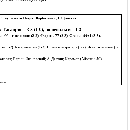
 цели достиг лишь один удар.
тболу памяти Петра Щербатенко, 1/8 финала
аганрог – 3-3 (1-0), по пенальти – 1-3
, 66 – с пенальти (2-2). Фирсов, 77 (2-3). Стецко, 90+1 (3-3).
ол (0-2). Бокарев – гол (1-2). Соколов – вратарь (1-2). Игнатов – мимо (1-
Соколов;
Верич; Ивановский; А. Давтян; Карамов (Айвазян, 59);
лей.