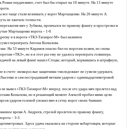
ь Роман поудачливее, счет был бы открыт на 10 минуте. На 13 минуте
орота.
ы все чаще стали возникать у ворот Мартыщенко. На 26 минуте А.
ть не хватило точности.
перехватив мяч у Зубкова, промчался по правому флангу и прострелил в
нутые Мартыщенко ворота – 1-0.
дрееву и в ворота «ТКЗ-Таганрог-М» был назначен
сумел переиграть Антона Копылова.
аке. На 53 минуте Карамов опасно бил по воротам хозяев, но снова
ротам «ТКЗ», но и в этот раз ему не удалось переиграть голкипера.
редачей на левый фланг нашел Стецко, который, ворвавшись в штрафную,
ие в счете: низкорослые защитники «молодежки» не сумели удержать
а Лысенко и сам пострадавший метким ударом с одиннадцатиметровой
а не вывел «ТКЗ-Таганрог-М» вперед: после его удара мяч пролетел над
оротами Копылова, но в решающий момент Алексей пробил мимо цели.
ирсов ударом головой уложил мяч в сетку ворот своих бывших
ванное время А. Андреев, стрелой пролетев по правому флангу,
орота – 3-3.
атиметровых. Здесь удача оказалась на стороне кобартовцев, которые