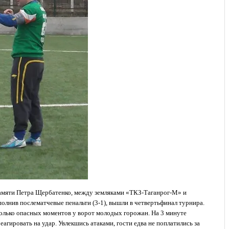
памяти Петра Щербатенко, между земляками «ТКЗ-Таганрог-М» и
олнив послематчевые пенальти (3-1), вышли в четвертьфинал турнира.
олько опасных моментов у ворот молодых горожан. На 3 минуте
агировать на удар. Увлекшись атаками, гости едва не поплатились за