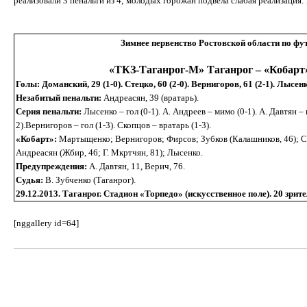
реализовали 3 пенальти из 4; молодых горожан подвела слабая реализация:
Зимнее первенство Ростовской области по фу
«ТКЗ-Таганрог-М» Таганрог – «Кобарт» Т
Голы:
Доманский, 29 (1-0). Стецко, 60 (2-0). Вернигоров, 61 (2-1). Лысенко
Незабитый пенальти:
Андреасян, 39 (вратарь).
Серия пенальти:
Лысенко – гол (0-1). А. Андреев – мимо (0-1). А. Давтян – г
2).Вернигоров – гол (1-3). Скопцов – вратарь (1-3).
«
Кобарт»:
Мартыщенко
; Вернигоров; Фирсов; Зубков (Калашников, 46); 
Андреасян
(Жбир, 46; Г. Мкртчян, 81)
; Лысенко.
Предупреждения:
А. Давтян, 11, Верич, 76.
Судья:
В. Зубченко (Таганрог).
29.12.2013.
Таганрог. Стадион «Торпедо» (искусственное поле). 20 зрите
[nggallery id=64]