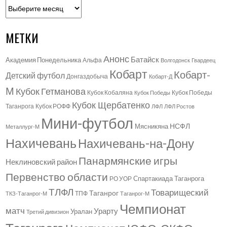
Архивы
МЕТКИ
Анонс
Батайск
Академия Понедельника
Альфа
Волгодонск
Гвардеец
Кобарт
Кобарт-
Детский футбол
Донгаздобыча
Кобарт-Д
М
Кубок Гетманова
Кубок Кобаляна
Кубок Победы
Кубок Победы
Кубок Щербатенко
Таганрога
Кубок РОФФ
ЛФЛ
ЛФЛ Ростов
Мини-футбол
НСФЛ
Мясникяна
Металлург-М
Нахичевань
Нахичевань-на-Дону
Панармянские игры
Неклиновский район
Первенство области
Спартакиада Таганрога
РО УОР
ТЛФЛ
Товарищеский
Таганрог
ТПФ
ТКЗ-Таганрог-М
Таганрог-М
Чемпионат
матч
Урарту
Уралан
Третий дивизион