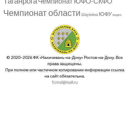
Таганрога
Чемпионат ЮФО-СКФО
Чемпионат области
ЮФУ
Шаумяна
видео
© 2020–2026 ФК «Нахичевань-на-Дону» Ростов-на-Дону. Все
права защищены.
При полном или частичном копировании информации ссылка
на сайт обязательна.
fcnnd@mail.ru