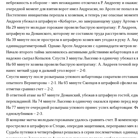
небрежность в обороне – мяч неожиданно отскочил к Р. Андрееву и окажис
очередной момент для взятия ворот имел Андреасян, но Арсен не попал в в
Постепенно инициатива перешла к хозяевам, и теперь уже опасные момент
Андреев убежал в штрафную «Кобарта», но завершающему удару Артема чу
На 29 минуте молодые горожане провели быструю контратаку: Р. Андреев, 
штрафную на Доманского, которому не составило труда расстрелять поки
На 39 минуте после прострела в штрафную хозяев мяч угодил в руку А. Ан
одиннадцатиметровый. Однако Арсен Андреасян с одиннадцати метров не 
Начало второго тайма запомнилось активными действиями кобартовцев в ат
надежно сыграл Копылов. Спустя 3 минуты Лысенко в одиночку убежал к во
На 60 минуте хозяева провели быструю контратаку: А. Андреев точной пе
нанес меткий удар в дальний угол ворот – 2-0.
Спустя минуту после розыгрыша углового кобартовцы сократили отставан
опытного Вернигорова – 2-1. На 65 минуте Скопцов в штрафной сфолил н
отметки сравнял счет – 2-2.
В ответной атаке на 67 минуте Доманский, убежав в штрафную гостей, едв
перекладиной. На 74 минуте Лысенко в одиночку оказался прямо перед в
На 77 минуте очередной розыгрыш углового принес успех кобартовцам: Ф
одноклубников – 2-3.
В концовке матча молодым горожанам удалось сравнять счет. В компенсиро
прострелил в штрафную и Стецко, опередив защитников, переправил мяч в в
Судьба путевки в четвертьфинал решалась в серии послематчевых одиннадц