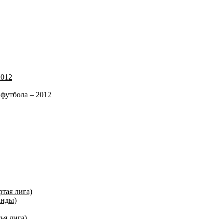
2012
футбола – 2012
ртая лига)
анды)
ья лига)