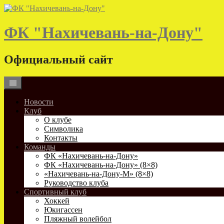
Skip
to
content
ФК "Нахичевань-на-Дону"
Официальный сайт
Новости
Клуб
О клубе
Символика
Контакты
Команды
ФК «Нахичевань-на-Дону»
ФК «Нахичевань-на-Дону» (8×8)
«Нахичевань-на-Дону-М» (8×8)
Руководство клуба
Спортивный клуб
Хоккей
Юкигассен
Пляжный волейбол