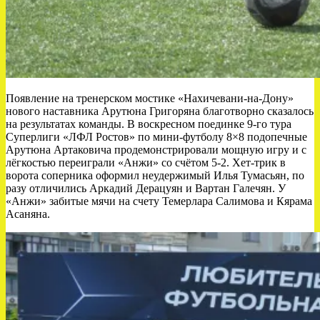
Появление на тренерском мостике «Нахичевани‑на‑Дону»
нового наставника Арутюна Григоряна благотворно сказалось
на результатах команды. В воскресном поединке 9‑го тура
Суперлиги «ЛФЛ Ростов» по мини‑футболу 8×8 подопечные
Арутюна Артаковича продемонстрировали мощную игру и с
лёгкостью переиграли «Анжи» со счётом 5-2. Хет-трик в
ворота соперника оформил неудержимый Илья Тумасьян, по
разу отличились Аркадий Дерацуян и Вартан Галечян. У
«Анжи» забитые мячи на счету Темерлара Салимова и Кярама
Асаняна.