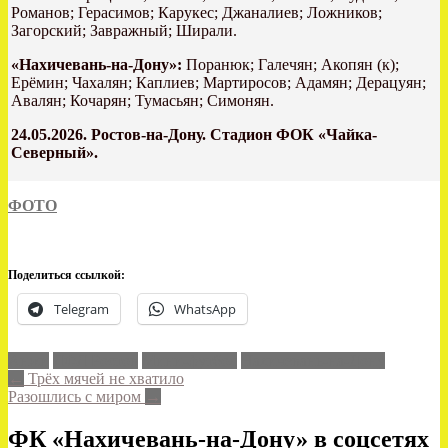
Романов; Герасимов; Карукес; Джаналиев; Ложников;
Загорский; Завражный; Ширали.
«Нахичевань-на-Дону»:
Поранюк; Галечян; Акопян (к);
Ерёмин; Чахалян; Каплиев; Мартиросов; Адамян; Дерацуян;
Авалян; Кочарян; Тумасьян; Симонян.
24.05.2026. Ростов-на-Дону. Стадион ФОК «Чайка-
Северный».
ФОТО
Поделиться ссылкой:
Telegram
WhatsApp
Анжи
ЛФЛ Ростов
Мини-футбол
Нахичевань-на-Дону
Post
←
Трёх мячей не хватило
Разошлись с миром
→
navigation
ФК «Нахичевань-на-Дону» в соцсетях