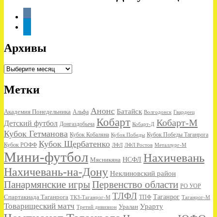
vkontakte
telegram
Архивы
Архивы
Метки
Анонс
Батайск
Академия Понедельника
Альфа
Волгодонск
Гвардеец
Кобарт
Кобарт-М
Детский футбол
Донгаздобыча
Кобарт-Д
Кубок Гетманова
Кубок Кобаляна
Кубок Победы
Кубок Победы Таганрога
Кубок Щербатенко
Кубок РОФФ
ЛФЛ
ЛФЛ Ростов
Металлург-М
Мини-футбол
Нахичевань
НСФЛ
Мясникяна
Нахичевань-на-Дону
Неклиновский район
Панармянские игры
Первенство области
РО УОР
ТЛФЛ
Спартакиада Таганрога
Таганрог
ТКЗ-Таганрог-М
ТПФ
Таганрог-М
Товарищеский матч
Урарту
Уралан
Третий дивизион