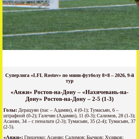
Суперлига «LFL Rostov» по мини-футболу 8×8 – 2026, 9-й
тур
«Анжи»
Ростов-на-Дону – «Нахичевань-на-
Дону» Ростов-на-Дону – 2-5 (1-3)
Голы:
Дерацуян (пас – Адамян), 4 (0-1); Тумасьян, 6 –
штрафной (0-2); Галечян (Адамян), 11 (0-3); Салимов, 28 (1-3);
Асанян, 34 – с пенальти (2-3); Тумасьян, 35 (2-4); Тумасьян, 37
(2-5).
«Анжи»:
Гриценко; Асанян; Салимов; Бычков; Худяков;