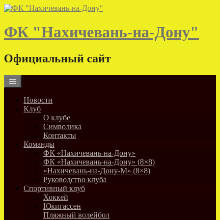
Skip
to
content
ФК "Нахичевань-на-Дону"
Официальный сайт
Новости
Клуб
О клубе
Символика
Контакты
Команды
ФК «Нахичевань-на-Дону»
ФК «Нахичевань-на-Дону» (8×8)
«Нахичевань-на-Дону-М» (8×8)
Руководство клуба
Спортивный клуб
Хоккей
Юкигассен
Пляжный волейбол