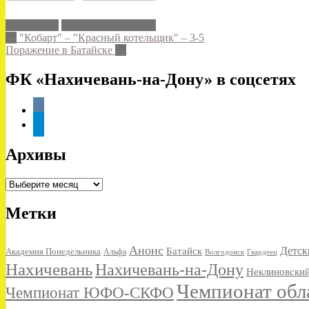
Мясникяна
Товарищеский матч
Post
←
"Кобарт" – "Красный котельщик" – 3-5
Поражение в Батайске
→
navigation
ФК «Нахичевань-на-Дону» в соцсетях
vkontakte
telegram
Архивы
Архивы
Метки
Анонс
Детск
Батайск
Академия Понедельника
Альфа
Волгодонск
Гвардеец
Нахичевань
Нахичевань-на-Дону
Неклиновский
Чемпионат обл
Чемпионат ЮФО-СКФО