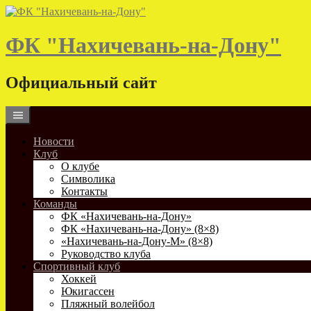
Skip
to
content
ФК "Нахичевань-на-Дону"
Официальный сайт
Новости
Клуб
О клубе
Символика
Контакты
Команды
ФК «Нахичевань-на-Дону»
ФК «Нахичевань-на-Дону» (8×8)
«Нахичевань-на-Дону-М» (8×8)
Руководство клуба
Спортивный клуб
Хоккей
Юкигассен
Пляжный волейбол