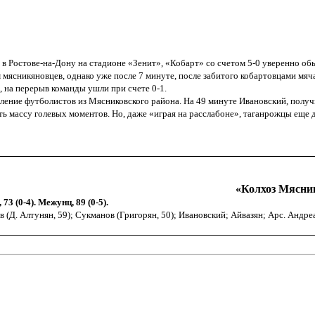
в Ростове-на-Дону на стадионе «Зенит», «Кобарт» со счетом 5-0 уверенно об
мясникяновцев, однако уже после 7 минуте, после забитого кобартовцами мя
 на перерыв команды ушли при счете 0-1.
ение футболистов из Мясниковского района. На 49 минуте Ивановский, получив
рить массу голевых моментов. Но, даже «играя на расслабоне», таганрожцы е
«
Колхоз Мясник
 73 (0-4). Межунц, 89 (0-5).
(Д. Алтунян, 59); Сукманов (Григорян, 50); Ивановский; Айвазян; Арс. Андре