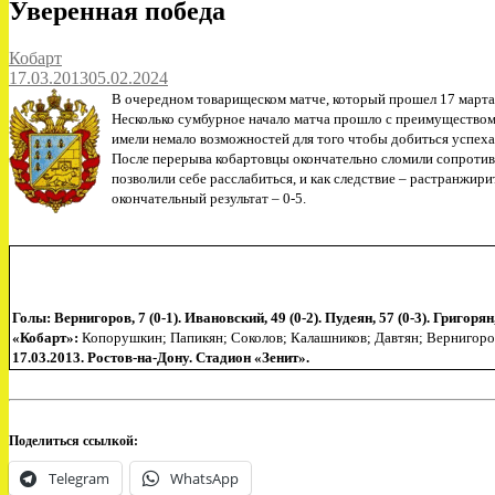
Уверенная победа
Кобарт
17.03.2013
05.02.2024
В очередном товарищеском матче, который прошел 17 марта 
Несколько сумбурное начало матча прошло с преимуществом 
имели немало возможностей для того чтобы добиться успеха,
После перерыва кобартовцы окончательно сломили сопротивл
позволили себе расслабиться, и как следствие – растранжи
окончательный результат – 0-5.
Голы:
Вернигоров, 7 (0-1). Ивановский, 49 (0-2). Пудеян, 57 (0-3). Григорян,
«
Кобарт»:
Копорушкин; Папикян; Соколов; Калашников; Давтян; Вернигоров 
17.03.2013.
Ростов-на-Дону. Стадион «Зенит».
Поделиться ссылкой:
Telegram
WhatsApp