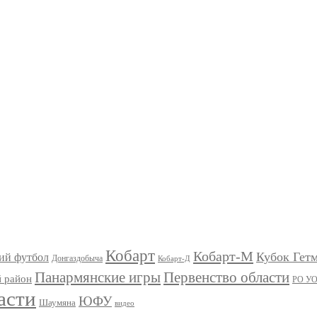
Кобарт
Кобарт-М
Кубок Гет
ий футбол
Донгаздобыча
Кобарт-Д
Панармянские игры
Первенство области
 район
РО У
асти
ЮФУ
Шаумяна
видео