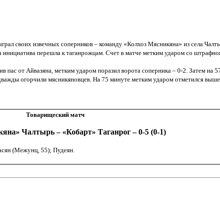
ыграл своих извечных соперников – команду «Колхоз Мясникяна» из села Чалт
ча инициатива перешла к таганрожцам. Счет в матче метким ударом со штрафн
 пас от Айвазяна, метким ударом поразил ворота соперника – 0-2. Затем на 
ще дважды огорчили мясникяновцев. На 75 минуте метким ударом отметился выш
Товарищеский матч
яна» Чалтырь – «Кобарт» Таганрог – 0-5 (0-1)
асян (Межунц, 55); Пудеян.