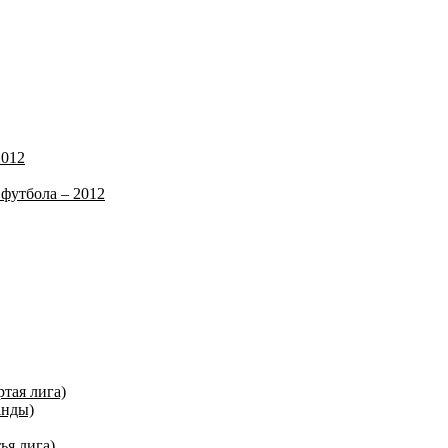
2012
футбола – 2012
ртая лига)
анды)
ья лига)