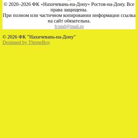
© 2020–2026 ФК «Нахичевань-на-Дону» Ростов-на-Дону. Все
права защищены.
При полном или частичном копировании информации ссылка
на сайт обязательна.
fcnnd@mail.ru
© 2026 ФК "Нахичевань-на-Дону"
Designed by ThemeBoy