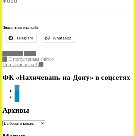
ФОТО
Поделиться ссылкой:
Telegram
WhatsApp
Волейбол
РГЭУ
Post
←
С популярным счётом
По-стахановски!
→
navigation
ФК «Нахичевань-на-Дону» в соцсетях
vkontakte
telegram
Архивы
Архивы