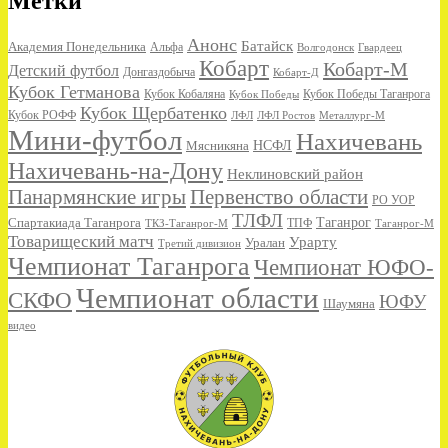
Метки
Анонс
Батайск
Академия Понедельника
Альфа
Волгодонск
Гвардеец
Кобарт
Кобарт-М
Детский футбол
Донгаздобыча
Кобарт-Д
Кубок Гетманова
Кубок Кобаляна
Кубок Победы
Кубок Победы Таганрога
Кубок Щербатенко
Кубок РОФФ
ЛФЛ
ЛФЛ Ростов
Металлург-М
Мини-футбол
Нахичевань
НСФЛ
Мясникяна
Нахичевань-на-Дону
Неклиновский район
Панармянские игры
Первенство области
РО УОР
ТЛФЛ
Спартакиада Таганрога
Таганрог
ТКЗ-Таганрог-М
ТПФ
Таганрог-М
Товарищеский матч
Урарту
Уралан
Третий дивизион
Чемпионат Таганрога
Чемпионат ЮФО-
Чемпионат области
СКФО
ЮФУ
Шаумяна
видео