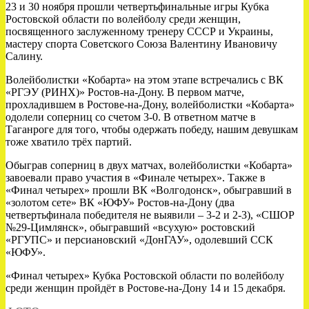
23 и 30 ноября прошли четвертьфинальные игры Кубка
Ростовской области по волейболу среди женщин,
посвященного заслуженному тренеру СССР и Украины,
мастеру спорта Советского Союза Валентину Ивановичу
Салину.
Волейболистки «Кобарта» на этом этапе встречались с ВК
«РГЭУ (РИНХ)» Ростов-на-Дону. В первом матче,
прохладившем в Ростове-на-Дону, волейболистки «Кобарта»
одолели соперниц со счетом 3-0. В ответном матче в
Таганроге для того, чтобы одержать победу, нашим девушкам
тоже хватило трёх партий.
Обыграв соперниц в двух матчах, волейболистки «Кобарта»
завоевали право участия в «Финале четырех». Также в
«Финал четырех» прошли ВК «Волгодонск», обыгравший в
«золотом сете» ВК «ЮФУ» Ростов-на-Дону (два
четвертьфинала победителя не выявили – 3-2 и 2-3), «СШОР
№29-Цимлянск», обыгравший «всухую» ростовский
«РГУПС» и персиановский «ДонГАУ», одолевший ССК
«ЮФУ».
«Финал четырех» Кубка Ростовской области по волейболу
среди женщин пройдёт в Ростове-на-Дону 14 и 15 декабря.