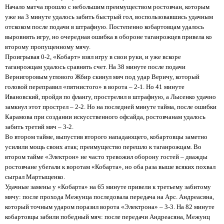
Начало матча прошло с небольшим преимуществом ростовчан, которым
уже на 3 минуте удалось забить быстрый гол, воспользовавшись удачным
отскоком после подачи в штрафную. Постепенно кобартовцам удалось
выровнять игру, но очередная ошибка в обороне таганрожцев привела ко
второму пропущенному мячу.
Проигрывая 0-2, «Кобарт» взял игру в свои руки, и уже вскоре
таганрожцам удалось сравнять счет. На 38 минуте после подачи
Вернигоровым углового Жбир скинул мяч под удар Веричу, который
головой переправил «пятнистого» в ворота – 2-1. Но 41 минуте
Ивановский, пройдя по флангу, прострелил в штрафную, а Лысенко удачно
замкнул этот прострел – 2-2. Но на последней минуте тайма, после ошибки
Карамова при создании искусственного офсайда, ростовчанам удалось
забить третий мяч – 3-2.
Во втором тайме, выпустив второго нападающего, кобартовцы заметно
усилили мощь своих атак; преимущество перешло к таганрожцам. Во
втором тайме «Электрон» не часто тревожил оборону гостей – дважды
ростовчане убегали к воротам «Кобарта», но оба раза выше всяких похвал
сыграл Мартыщенко.
Удачные замены у «Кобарта» на 65 минуте привели к третьему забитому
мячу: после прохода Межунца последовала передача на Арс. Андреасяна,
который точным ударом поразил ворота «Электрона» – 3-3. На 82 минуте
кобартовцы забили победный мяч: после передачи Андреасяна, Межунц