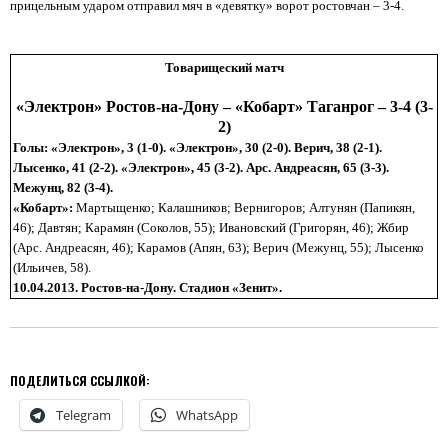
прицельным ударом отправил мяч в «девятку» ворот ростовчан – 3-4.
Товарищеский матч
«
Электрон» Ростов-на-Дону – «Кобарт» Таганрог – 3-4 (3-
2)
Голы:
«
Электрон», 3 (1-0). «Электрон», 30 (2-0). Верич, 38 (2-1).
Лысенко, 41 (2-2). «Электрон», 45 (3-2). Арс. Андреасян, 65 (3-3).
Межунц, 82 (3-4).
«
Кобарт»:
Мартыщенко; Калашников; Вернигоров; Алтунян (Папикян,
46); Давтян; Карамян (Соколов, 55); Ивановский (Григорян, 46); Жбир
(Арс. Андреасян, 46); Карамов (Апян, 63); Верич (Межунц, 55); Лысенко
(Ильичев, 58).
10.04.2013.
Ростов-на-Дону. Стадион «Зенит».
ПОДЕЛИТЬСЯ ССЫЛКОЙ:
Telegram
WhatsApp