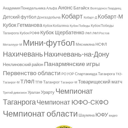
Анонс
Батайск
Академия Понедельника
Альфа
Волгодонск
Гвардеец
Кобарт
Кобарт-М
Детский футбол
Донгаздобыча
Кобарт-Д
Кубок Гетманова
Кубок Кобаляна
Кубок Победы
Кубок Победы
Кубок Щербатенко
Таганрога
Кубок РОФФ
ЛФЛ
ЛФЛ Ростов
Мини-футбол
НСФЛ
Мясникяна
Металлург-М
Нахичевань
Нахичевань-на-Дону
Панармянские игры
Неклиновский район
Первенство области
Спартакиада Таганрога
РО УОР
ТКЗ-
ТЛФЛ
Товарищеский матч
Таганрог
ТПФ
Таганрог-М
Таганрог-М
Чемпионат
Урарту
Уралан
Третий дивизион
Таганрога
Чемпионат ЮФО-СКФО
Чемпионат области
ЮФУ
Шаумяна
видео