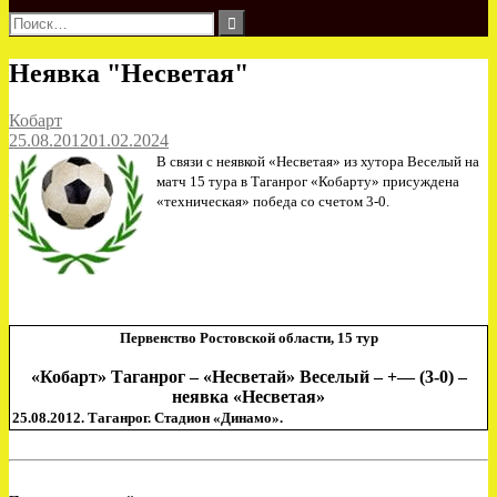
Найти:
Неявка "Несветая"
Кобарт
25.08.2012
01.02.2024
В связи с неявкой «Несветая» из хутора Веселый на
матч 15 тура в Таганрог «Кобарту» присуждена
«техническая» победа со счетом 3-0.
Первенство Ростовской области, 15 тур
«Кобарт» Таганрог – «Несветай» Веселый – +— (3-0) –
неявка «Несветая»
25.08.2012.
Таганрог. Стадион «Динамо».