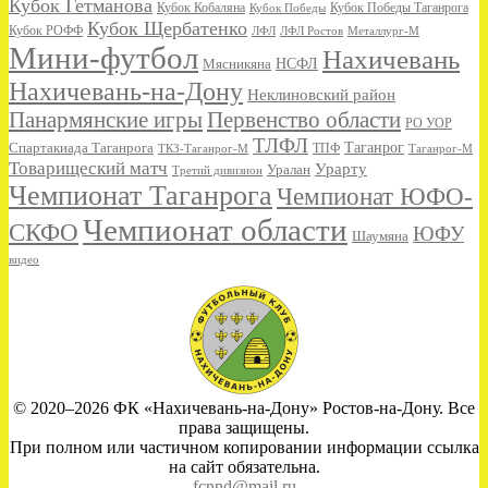
Кубок Гетманова
Кубок Кобаляна
Кубок Победы
Кубок Победы Таганрога
Кубок Щербатенко
Кубок РОФФ
ЛФЛ
ЛФЛ Ростов
Металлург-М
Мини-футбол
Нахичевань
НСФЛ
Мясникяна
Нахичевань-на-Дону
Неклиновский район
Панармянские игры
Первенство области
РО УОР
ТЛФЛ
Спартакиада Таганрога
Таганрог
ТКЗ-Таганрог-М
ТПФ
Таганрог-М
Товарищеский матч
Урарту
Уралан
Третий дивизион
Чемпионат Таганрога
Чемпионат ЮФО-
Чемпионат области
СКФО
ЮФУ
Шаумяна
видео
© 2020–2026 ФК «Нахичевань-на-Дону» Ростов-на-Дону. Все
права защищены.
При полном или частичном копировании информации ссылка
на сайт обязательна.
fcnnd@mail.ru