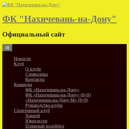
Skip
to
content
ФК "Нахичевань-на-Дону"
Официальный сайт
Новости
Клуб
О клубе
Символика
Контакты
Команды
ФК «Нахичевань-на-Дону»
ФК «Нахичевань-на-Дону» (8×8)
«Нахичевань-на-Дону-М» (8×8)
Руководство клуба
Спортивный клуб
Хоккей
Юкигассен
Пляжный волейбол