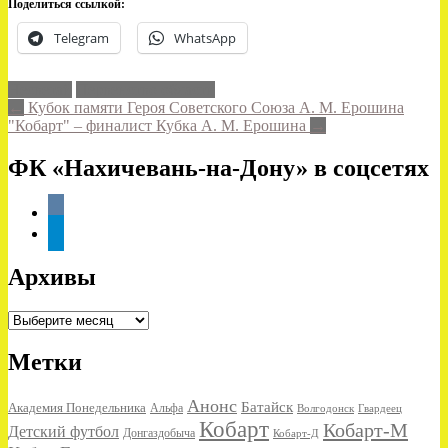
Поделиться ссылкой:
Telegram
WhatsApp
Несветай
Первенство области
Post
←
Кубок памяти Героя Советского Союза А. М. Ерошина
"Кобарт" – финалист Кубка А. М. Ерошина
→
navigation
ФК «Нахичевань-на-Дону» в соцсетях
vkontakte
telegram
Архивы
Архивы
Метки
Анонс
Батайск
Академия Понедельника
Альфа
Волгодонск
Гвардеец
Кобарт
Кобарт-М
Детский футбол
Донгаздобыча
Кобарт-Д