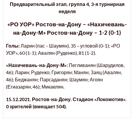
Предварительный этап, группа 4, 3-я турнирная
неделя
«РО УОР» Ростов-на-Дону – «Нахичевань-
на-Дону-М» Ростов-на-Дону – 1-2 (0-1)
Голы:
Ларин (пас – Шаумян), 35 – угловой (0-1); «РО
УОР», 60 (1-1); Авалян (Руденко), 81 (1-2).
«Нахичевань-на-Дону-М»:
Пегливанян (Шарудилов,
46); Ларин; Руденко; Григорян; Манян; Заяц (Авалян,
46); Беджанян; Парсаданян; Шаумян; Агоян
(Егиазарян, 46); Микаелян.
15.12.2021. Ростов-на-Дону. Стадион «Локомотив».
0 зрителей (вмещает 504).