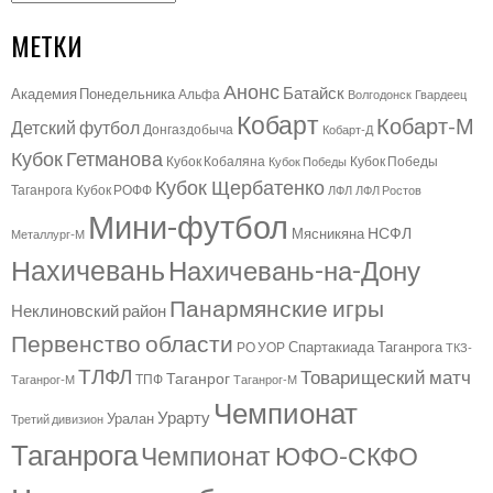
МЕТКИ
Анонс
Батайск
Академия Понедельника
Альфа
Волгодонск
Гвардеец
Кобарт
Кобарт-М
Детский футбол
Донгаздобыча
Кобарт-Д
Кубок Гетманова
Кубок Кобаляна
Кубок Победы
Кубок Победы
Кубок Щербатенко
Таганрога
Кубок РОФФ
ЛФЛ
ЛФЛ Ростов
Мини-футбол
НСФЛ
Мясникяна
Металлург-М
Нахичевань
Нахичевань-на-Дону
Панармянские игры
Неклиновский район
Первенство области
Спартакиада Таганрога
РО УОР
ТКЗ-
ТЛФЛ
Товарищеский матч
Таганрог
ТПФ
Таганрог-М
Таганрог-М
Чемпионат
Урарту
Уралан
Третий дивизион
Таганрога
Чемпионат ЮФО-СКФО