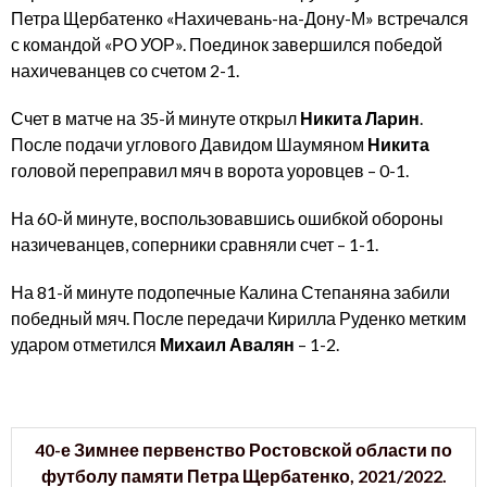
Петра Щербатенко «Нахичевань-на-Дону-М» встречался
с командой «РО УОР». Поединок завершился победой
нахичеванцев со счетом 2-1.
Счет в матче на 35-й минуте открыл
Никита Ларин
.
После подачи углового Давидом Шаумяном
Никита
головой переправил мяч в ворота уоровцев – 0-1.
На 60-й минуте, воспользовавшись ошибкой обороны
назичеванцев, соперники сравняли счет – 1-1.
На 81-й минуте подопечные Калина Степаняна забили
победный мяч. После передачи Кирилла Руденко метким
ударом отметился
Михаил Авалян
– 1-2.
40-е Зимнее первенство Ростовской области по
футболу памяти Петра Щербатенко, 2021/2022.