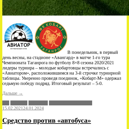
В понедельник, в первый
день весны, на стадионе «Авангард» в матче 1-го тура
Чемпионата Таганрога по футболу 8×8 сезона 2020/2021
лидеры турнира – молодые кобартовцы встречались с
«Авиатором», расположившимся на 3-й строчке турнирной
таблицы. Уверенно проведя поединок, «Кобарт-М» одержал
седьмую победу подряд. Итоговый результат – 5-0.
««Авиатор»
Дальше
→
не
8x8
Авиатор
Кобарт-М
Чемпионат Таганрога
взлетел»
15.02.2021
24.01.2024
Средство против «автобуса»