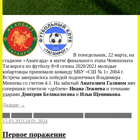
В понедельник, 22 марта, на
стадионе «Авангард» в матче финального этапа Чемпионата
Таганрога по футболу 8×8 сезона 2020/2021 молодые
кобартовцы принимали команду МБУ «СШ № 1» 2004 г.
Встреча завершилось победой подопечных Владимира
Минеева со счетом 4-1. На забитый
Анатолием Галяном
мяч
соперники ответили «дублем»
Ивана Лежнева
и точными
ударами
Дмитрия Белоколосова
и
Ильи Щенникова
.
«Вторая
Дальше
→
осечка»
8x8
Кобарт-М
МБУ «СШ № 1» 2004 г.
Чемпионат Таганрога
15.03.2021
24.01.2024
Первое поражение