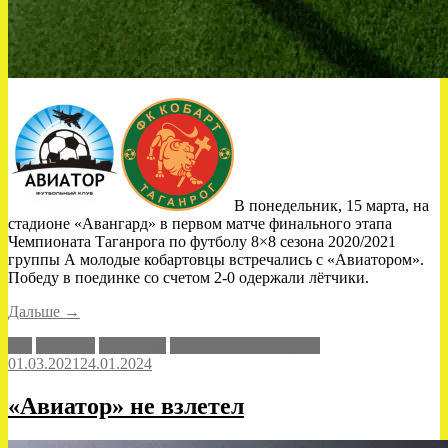
В понедельник, 15 марта, на
стадионе «Авангард» в первом матче финального этапа
Чемпионата Таганрога по футболу 8×8 сезона 2020/2021
группы А молодые кобартовцы встречались с «Авиатором».
Победу в поединке со счетом 2-0 одержали лётчики.
«Первое
Дальше
→
поражение»
8x8
Авиатор
Кобарт-М
Чемпионат Таганрога
01.03.2021
24.01.2024
«Авиатор» не взлетел