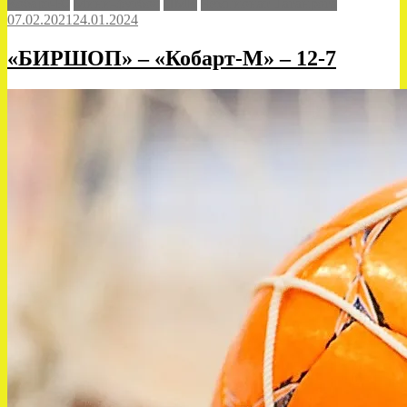
Кобарт-Ю
Мини-футбол
ПМК
Чемпионат Таганрога
–
07.02.2021
24.01.2024
«ПМК»
–
2-
«БИРШОП» – «Кобарт-М» – 12-7
1»