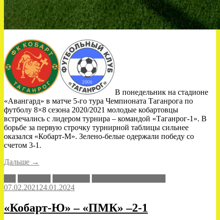
В понедельник на стадионе
«Авангард» в матче 5-го тура Чемпионата Таганрога по
футболу 8×8 сезона 2020/2021 молодые кобартовцы
встречались с лидером турнира – командой «Таганрог-1». В
борьбе за первую строчку турнирной таблицы сильнее
оказался «Кобарт-М». Зелено-белые одержали победу со
счетом 3-1.
«Матч
Дальше
→
с
8x8
Кобарт-М
Таганрог-1
Чемпионат Таганрога
лидером»
07.02.2021
24.01.2024
«Кобарт-Ю» – «ПМК» –2-1