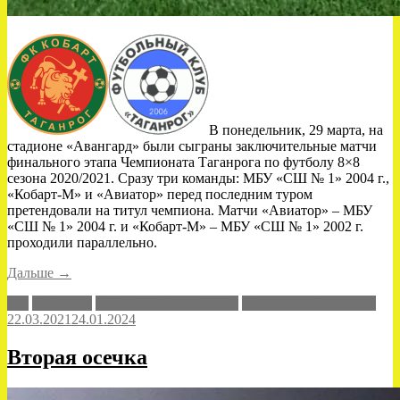
В понедельник, 29 марта, на
стадионе «Авангард» были сыграны заключительные матчи
финального этапа Чемпионата Таганрога по футболу 8×8
сезона 2020/2021. Сразу три команды: МБУ «СШ № 1» 2004 г.,
«Кобарт-М» и «Авиатор» перед последним туром
претендовали на титул чемпиона. Матчи «Авиатор» – МБУ
«СШ № 1» 2004 г. и «Кобарт-М» – МБУ «СШ № 1» 2002 г.
проходили параллельно.
«Чемпионы!»
Дальше
→
8x8
Кобарт-М
МБУ «СШ № 1» 2002 г.
Чемпионат Таганрога
22.03.2021
24.01.2024
Вторая осечка