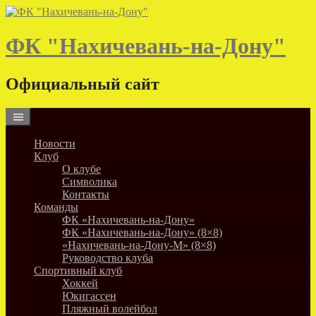
Skip
to
content
ФК "Нахичевань-на-Дону"
Официальный сайт
Новости
Клуб
О клубе
Символика
Контакты
Команды
ФК «Нахичевань-на-Дону»
ФК «Нахичевань-на-Дону» (8×8)
«Нахичевань-на-Дону-М» (8×8)
Руководство клуба
Спортивный клуб
Хоккей
Юкигассен
Пляжный волейбол