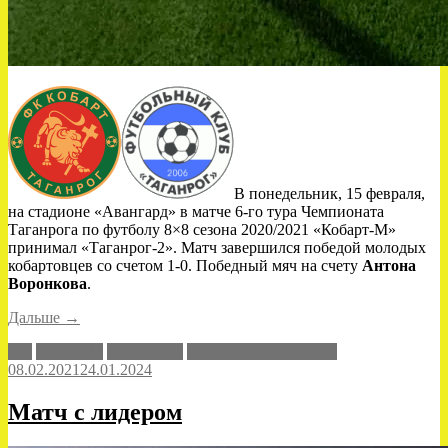
В понедельник, 15 февраля,
на стадионе «Авангард» в матче 6-го тура Чемпионата
Таганрога по футболу 8×8 сезона 2020/2021 «Кобарт-М»
принимал «Таганрог-2». Матч завершился победой молодых
кобартовцев со счетом 1-0. Победный мяч на счету
Антона
Воронкова
.
«Средство
Дальше
→
против
8x8
Кобарт-М
Таганрог-2
Чемпионат Таганрога
«автобуса»»
08.02.2021
24.01.2024
Матч с лидером