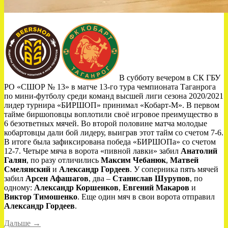
В субботу вечером в СК ГБУ
РО «СШОР № 13» в матче 13-го тура чемпионата Таганрога
по мини-футболу среди команд высшей лиги сезона 2020/2021
лидер турнира «БИРШОП» принимал «Кобарт-М». В первом
тайме биршоповцы воплотили своё игровое преимущество в
6 безответных мячей. Во второй половине матча молодые
кобартовцы дали бой лидеру, выиграв этот тайм со счетом 7-6.
В итоге была зафиксирована победа «БИРШОПа» со счетом
12-7. Четыре мяча в ворота «пивной лавки» забил
Анатолий
Галян
, по разу отличились
Максим Чебанюк
,
Матвей
Смелянский
и
Александр Гордеев
. У соперника пять мячей
забил
Арсен Афашагов
, два –
Станислав Шурупов
, по
одному:
Александр Коршенков
,
Евгений Макаров
и
Виктор Тимошенко
. Еще один мяч в свои ворота отправил
Александр Гордеев
.
««БИРШОП»
Дальше
→