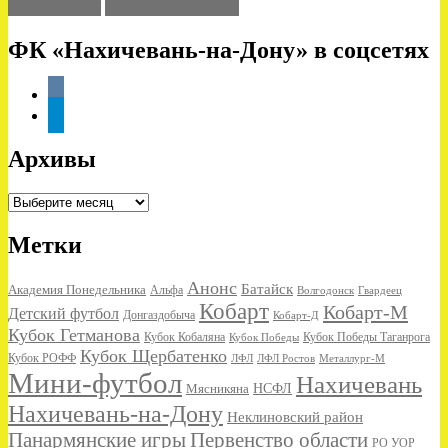
СКА-2-ДГТУ
Чемпионат области
ФК «Нахичевань-на-Дону» в соцсетях
vkontakte
telegram
Архивы
Архивы
Метки
Анонс
Батайск
Академия Понедельника
Альфа
Волгодонск
Гвардеец
Кобарт
Кобарт-М
Детский футбол
Донгаздобыча
Кобарт-Д
Кубок Гетманова
Кубок Кобаляна
Кубок Победы
Кубок Победы Таганрога
Кубок Щербатенко
Кубок РОФФ
ЛФЛ
ЛФЛ Ростов
Металлург-М
Мини-футбол
Нахичевань
НСФЛ
Мясникяна
Нахичевань-на-Дону
Неклиновский район
Панармянские игры
Первенство области
РО УОР