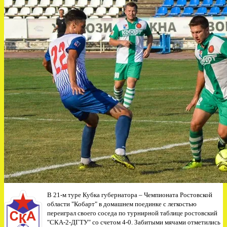
В 21-м туре Кубка губернатора – Чемпионата Ростовской
области "Кобарт" в домашнем поединке с легкостью
переиграл своего соседа по турнирной таблице ростовский
"СКА-2-ДГТУ" со счетом 4-0. Забитыми мячами отметились