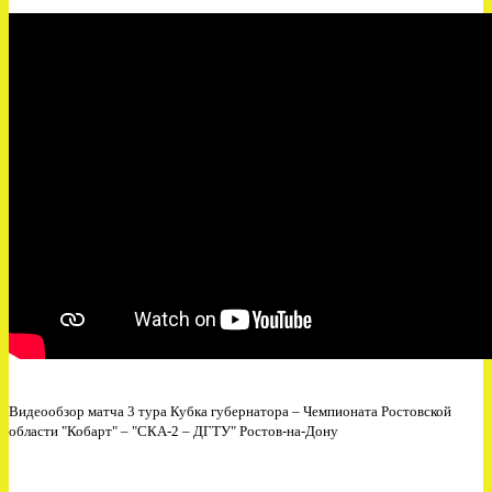
Видеообзор матча 3 тура Кубка губернатора – Чемпионата Ростовской
области "Кобарт" – "СКА-2 – ДГТУ" Ростов-на-Дону