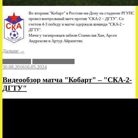
Во вторник "Кобарт" в Ростове-на-Дону на стадионе РГУПС
провел контрольный матч против "СКА-2 – ДГТУ". Со
счетом 4-3 победу в матче одержала команда "СКА-2 –
ДГТУ".
Мячи у таганрожцев забили Станислав Хан, Арсен
Андреасян и Артур Айрапетян.
«Контрольный
Дальше
→
матч»
СКА-2-ДГТУ
Товарищеский матч
30.08.2016
16.05.2024
Видеообзор матча "Кобарт" – "СКА-2-
ДГТУ"