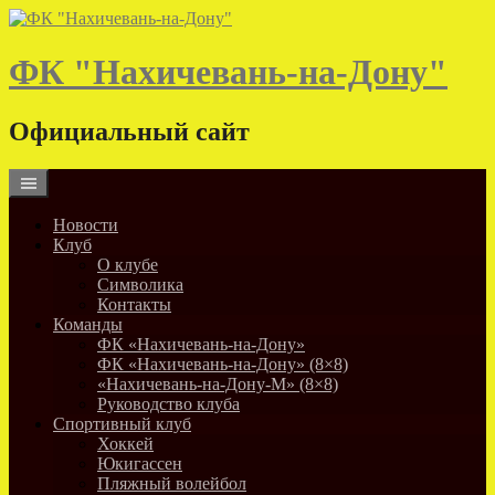
Skip
to
content
ФК "Нахичевань-на-Дону"
Официальный сайт
Новости
Клуб
О клубе
Символика
Контакты
Команды
ФК «Нахичевань-на-Дону»
ФК «Нахичевань-на-Дону» (8×8)
«Нахичевань-на-Дону-М» (8×8)
Руководство клуба
Спортивный клуб
Хоккей
Юкигассен
Пляжный волейбол