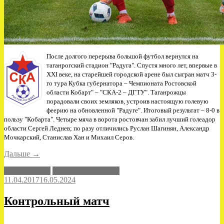
После долгого перерыва большой футбол вернулся на
таганрогский стадион "Радуга". Спустя много лет, впервые в
XXI веке, на старейшей городской арене был сыгран матч 3-
го тура Кубка губернатора – Чемпионата Ростовской
области Кобарт" – "СКА-2 – ДГТУ". Таганрожцы
порадовали своих земляков, устроив настоящую голевую
феерию на обновленной "Радуге". Итоговый результат – 8-0 в
пользу "Кобарта". Четыре мяча в ворота ростовчан забил лучший голеадор
области Сергей Леднев; по разу отличились Руслан Шагинян, Александр
Мочкарский, Станислав Хан и Михаил Серов.
«Большой
Дальше
→
футбол
СКА-2-ДГТУ
Чемпионат области
вернулся
11.04.2017
16.05.2024
на
"Радугу"»
Контрольный матч