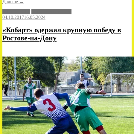
«Статистика
Дальше
→
не
СКА-2-ДГТУ
Чемпионат области
подвела»
04.10.2017
16.05.2024
«Кобарт» одержал крупную победу в
Ростове-на-Дону