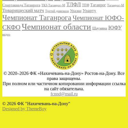
ТЛФЛ
Спартакиада Таганрога
Таганрог
ТКЗ-Таганрог-М
ТПФ
Таганрог-М
Товарищеский матч
Урарту
Уралан
Третий дивизион
Чемпионат Таганрога
Чемпионат ЮФО-
Чемпионат области
СКФО
ЮФУ
Шаумяна
видео
© 2020–2026 ФК «Нахичевань-на-Дону» Ростов-на-Дону. Все
права защищены.
При полном или частичном копировании информации ссылка
на сайт обязательна.
fcnnd@mail.ru
© 2026 ФК "Нахичевань-на-Дону"
Designed by ThemeBoy