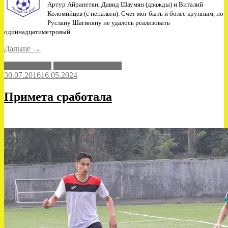
Артур Айрапетян, Давид Шаумян (дважды) и Виталий
Коломийцев (с пенальти). Счет мог быть и более крупным, но
Руслану Шагиняну не удалось реализовать
одиннадцатиметровый.
«"Кобарт"
Дальше
→
–
СКА-2-ДГТУ
Чемпионат области
"СКА-2-
30.07.2016
16.05.2024
ДГТУ"
–
4-
Примета сработала
0»