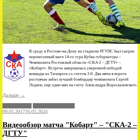
В среду в Ростове-на-Дону на стадионе РГУПС был сыгран
перенесенный матч 14-го тура Кубка губернатора –
Чемпионата Ростовской области «СКА-2 – ДГТУ» –
«Кобарт». Встреча завершилась уверенной победой
команды из Таганрога со счетом 3-0. Два мяча в ворота
ростовчан забил лучший бомбардир чемпионата Сергей
Леднев; еще один мяч на счету Александра Вороскалевского.
««Кобарт»
Дальше
→
одержал
СКА-2-ДГТУ
Чемпионат области
крупную
09.05.2017
16.05.2024
победу
в
Ростове-
Видеообзор матча "Кобарт" – "СКА-2 –
на-
ДГТУ"
Дону»