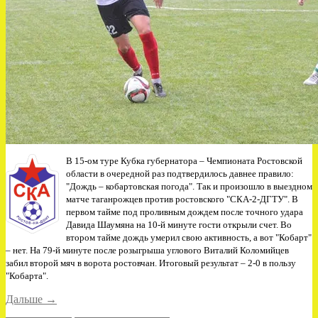
В 15-ом туре Кубка губернатора – Чемпионата Ростовской
области в очередной раз подтвердилось давнее правило:
"Дождь – кобартовская погода". Так и произошло в выездном
матче таганрожцев против ростовского "СКА-2-ДГТУ". В
первом тайме под проливным дождем после точного удара
Давида Шаумяна на 10-й минуте гости открыли счет. Во
втором тайме дождь умерил свою активность, а вот "Кобарт"
– нет. На 79-й минуте после розыгрыша углового Виталий Коломийцев
забил второй мяч в ворота ростовчан. Итоговый результат
– 2-0
в пользу
"Кобарта".
«Примета
Дальше
→
сработала»