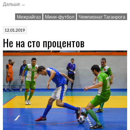
«Лучше
Дальше
→
меньше…»
Межрайгаз
Мини-футбол
Чемпионат Таганрога
12.01.2019
Не на сто процентов