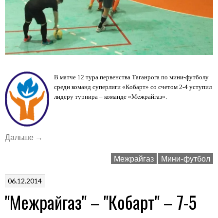
В матче 12 тура первенства Таганрога по мини-футболу
среди команд суперлиги «Кобарт» со счетом 2-4 уступил
лидеру турнира – команде «Межрайгаз».
«"Кобарт"
Дальше
→
–
Межрайгаз
Мини-футбол
"Межрайгаз"
–
06.12.2014
2-
"Межрайгаз" – "Кобарт" – 7-5
4»