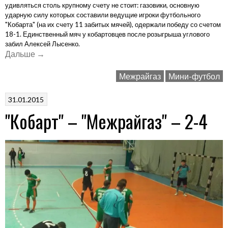
удивляться столь крупному счету не стоит: газовики, основную
ударную силу которых составили ведущие игроки футбольного
"Кобарта" (на их счету 11 забитых мячей), одержали победу со счетом
18-1. Единственный мяч у кобартовцев после розыгрыша углового
забил Алексей Лысенко.
«"Межрайгаз"
Дальше
→
–
Межрайгаз
Мини-футбол
"Кобарт"
–
31.01.2015
18-
"Кобарт" – "Межрайгаз" – 2-4
1»