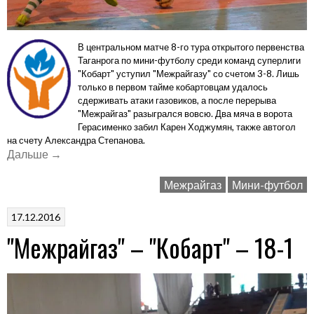
В центральном матче 8-го тура
открытого первенства
Таганрога по мини-футболу среди команд суперлиги
"Кобарт" уступил "Межрайгазу" со счетом 3-8. Лишь
только в первом тайме кобартовцам удалось
сдерживать атаки газовиков, а после перерыва
"Межрайгаз" разыгрался вовсю. Два мяча в ворота
Герасименко забил Карен Ходжумян, также автогол
на счету Александра Степанова.
«"Кобарт"
Дальше
→
–
Межрайгаз
Мини-футбол
"Межрайгаз"
–
17.12.2016
3-
"Межрайгаз" – "Кобарт" – 18-1
8»