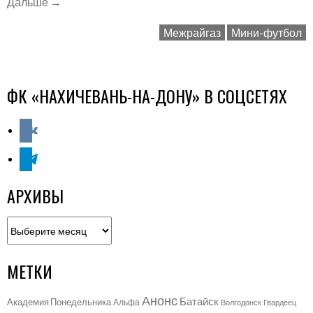
«"Межрайгаз"
Дальше
→
–
Межрайгаз
Мини-футбол
"Кобарт"
–
7-
5»
ФК «НАХИЧЕВАНЬ-НА-ДОНУ» В СОЦСЕТЯХ
vkontakte
telegram
АРХИВЫ
Архивы
МЕТКИ
Анонс
Батайск
Академия Понедельника
Альфа
Волгодонск
Гвардеец