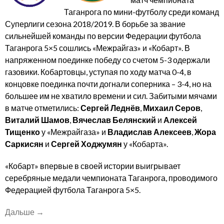
Таганрога по мини-футболу среди команд
Суперлиги сезона 2018/2019. В борьбе за звание
сильнейшей команды по версии Федерации футбола
Таганрога 5×5 сошлись «Межрайгаз» и «Кобарт». В
напряженном поединке победу со счетом 5-3 одержали
газовики. Кобартовцы, уступая по ходу матча 0-4, в
концовке поединка почти догнали соперника – 3-4, но на
большее им не хватило времени и сил. Забитыми мячами
в матче отметились:
Сергей Леднёв
,
Михаил Серов
,
Виталий Шамов
,
Вячеслав Белянский
и
Алексей
Тищенко
у «Межрайгаза» и
Владислав Алексеев
,
Жора
Саркисян
и
Сергей Ходжумян
у «Кобарта».
«Кобарт» впервые в своей истории выигрывает
серебряные медали чемпионата Таганрога, проводимого
Федерацией футбола Таганрога 5×5.
««Кобарт»
Дальше
→
–