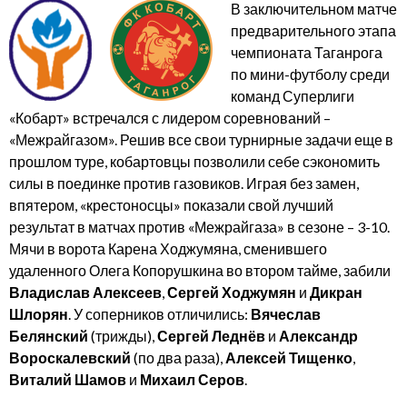
В заключительном матче
предварительного этапа
чемпионата Таганрога
по мини-футболу среди
команд Суперлиги
«Кобарт» встречался с лидером соревнований –
«Межрайгазом». Решив все свои турнирные задачи еще в
прошлом туре, кобартовцы позволили себе сэкономить
силы в поединке против газовиков. Играя без замен,
впятером, «крестоносцы» показали свой лучший
результат в матчах против «Межрайгаза» в сезоне – 3-10.
Мячи в ворота Карена Ходжумяна, сменившего
удаленного Олега Копорушкина во втором тайме, забили
Владислав Алексеев
,
Сергей Ходжумян
и
Дикран
Шлорян
. У соперников отличились:
Вячеслав
Белянский
(трижды),
Сергей Леднёв
и
Александр
Вороскалевский
(по два раза),
Алексей Тищенко
,
Виталий Шамов
и
Михаил Серов
.