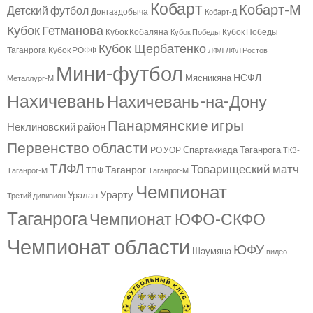
Кобарт
Кобарт-М
Детский футбол
Донгаздобыча
Кобарт-Д
Кубок Гетманова
Кубок Кобаляна
Кубок Победы
Кубок Победы
Кубок Щербатенко
Таганрога
Кубок РОФФ
ЛФЛ
ЛФЛ Ростов
Мини-футбол
НСФЛ
Мясникяна
Металлург-М
Нахичевань
Нахичевань-на-Дону
Панармянские игры
Неклиновский район
Первенство области
Спартакиада Таганрога
РО УОР
ТКЗ-
ТЛФЛ
Товарищеский матч
Таганрог
ТПФ
Таганрог-М
Таганрог-М
Чемпионат
Урарту
Уралан
Третий дивизион
Таганрога
Чемпионат ЮФО-СКФО
Чемпионат области
ЮФУ
Шаумяна
видео