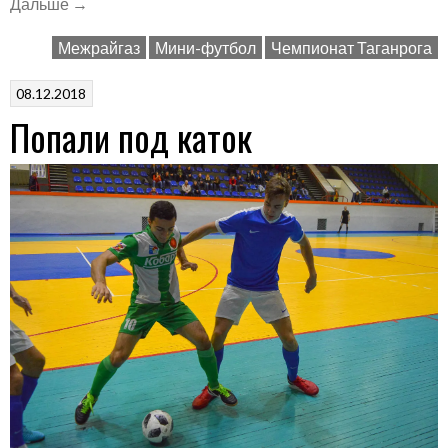
«Не
Дальше
→
на
Межрайгаз
Мини-футбол
Чемпионат Таганрога
сто
процентов»
08.12.2018
Попали под каток