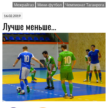
Межрайгаз
Мини-футбол
Чемпионат Таганрога
серебряный
призёр
16.02.2019
чемпионата
Лучше меньше…
Таганрога
по
мини-
футболу»