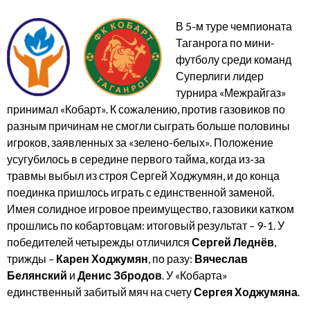
В 5-м туре чемпионата
Таганрога по мини-
футболу среди команд
Суперлиги лидер
турнира «Межрайгаз»
принимал «Кобарт». К сожалению, против газовиков по
разным причинам не смогли сыграть больше половины
игроков, заявленных за «зелено-белых». Положение
усугубилось в середине первого тайма, когда из-за
травмы выбыл из строя Сергей Ходжумян, и до конца
поединка пришлось играть с единственной заменой.
Имея солидное игровое преимущество, газовики катком
прошлись по кобартовцам: итоговый результат – 9-1. У
победителей четырежды отличился
Сергей Леднёв
,
трижды –
Карен Ходжумян
, по разу:
Вячеслав
Белянский
и
Денис Збродов
. У «Кобарта»
единственный забитый мяч на счету
Сергея Ходжумяна
.