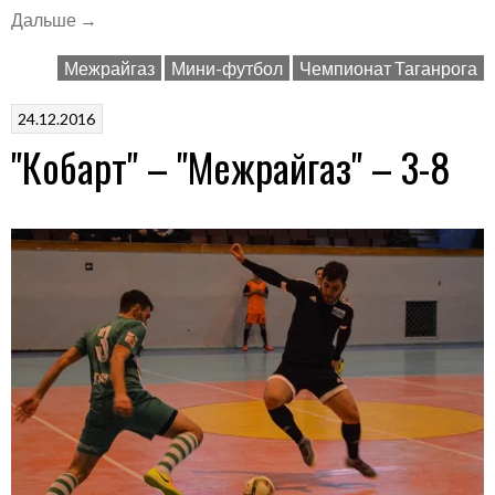
«Попали
Дальше
→
под
Межрайгаз
Мини-футбол
Чемпионат Таганрога
каток»
24.12.2016
"Кобарт" – "Межрайгаз" – 3-8