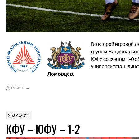
Во второй игровой 
группы Национально
ЮФУ со счетом 1-0 
университета. Единс
Ломовцев
.
«ЮФУ
Дальше
→
–
КФУ
–
25.04.2018
1-
КФУ – ЮФУ – 1-2
0»