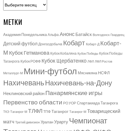
Архивы
МЕТКИ
Анонс
Батайск
Академия Понедельника
Альфа
Волгодонск
Гвардеец
Кобарт
Кобарт-
Детский футбол
Донгаздобыча
Кобарт-Д
М
Кубок Гетманова
Кубок Кобаляна
Кубок Победы
Кубок Победы
Кубок Щербатенко
Таганрога
Кубок РОФФ
ЛФЛ
ЛФЛ Ростов
Мини-футбол
НСФЛ
Мясникяна
Металлург-М
Нахичевань
Нахичевань-на-Дону
Панармянские игры
Неклиновский район
Первенство области
Спартакиада Таганрога
РО УОР
ТЛФЛ
Товарищеский
Таганрог
ТПФ
ТКЗ-Таганрог-М
Таганрог-М
Чемпионат
матч
Урарту
Уралан
Третий дивизион