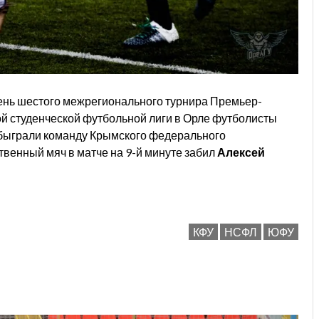
день шестого межрегионального турнира Премьер-
й студенческой футбольной лиги в Орле футболисты
обыграли команду Крымского федерального
твенный мяч в матче на 9-й минуте забил
Алексей
КФУ
НСФЛ
ЮФУ