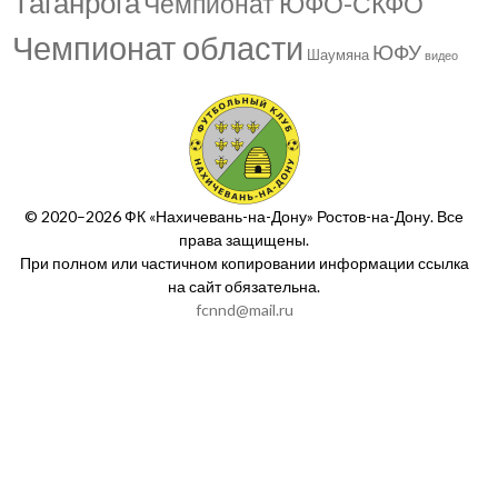
Таганрога
Чемпионат ЮФО-СКФО
Чемпионат области
ЮФУ
Шаумяна
видео
© 2020–2026 ФК «Нахичевань-на-Дону» Ростов-на-Дону. Все
права защищены.
При полном или частичном копировании информации ссылка
на сайт обязательна.
fcnnd@mail.ru