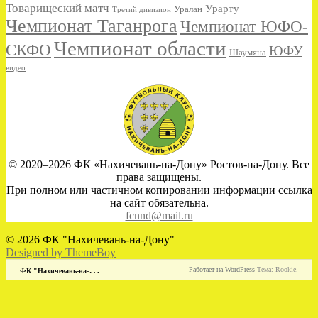
Товарищеский матч
Урарту
Уралан
Третий дивизион
Чемпионат Таганрога
Чемпионат ЮФО-
Чемпионат области
СКФО
ЮФУ
Шаумяна
видео
© 2020–2026 ФК «Нахичевань-на-Дону» Ростов-на-Дону. Все
права защищены.
При полном или частичном копировании информации ссылка
на сайт обязательна.
fcnnd@mail.ru
© 2026 ФК "Нахичевань-на-Дону"
Designed by ThemeBoy
Ф
К "Нахичевань-на-Дону"
Работает на WordPress
Тема: Rookie.
Загрузка
новой
страницы