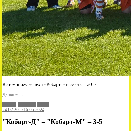
Вспоминаем успехи «Кобарта» в сезоне – 2017.
«Победы
Дальше
→
«Кобарта»
Кобарт
Кобарт-Д
ЮФУ
в
24.02.2017
16.05.2024
сезоне
–
2017»
"Кобарт-Д" – "Кобарт-М" – 3-5