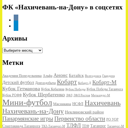
ФК «Нахичевань-на-Дону» в соцсетях
vkontakte
telegram
Архивы
Архивы
Метки
Анонс
Батайск
Академия Понедельника
Альфа
Волгодонск
Гвардеец
Кобарт
Кобарт-М
Детский футбол
Донгаздобыча
Кобарт-Д
Кубок Гетманова
Кубок Кобаляна
Кубок Победы
Кубок Победы Таганрога
Кубок Щербатенко
Кубок РОФФ
ЛФЛ
ЛФЛ Ростов
Металлург-М
Мини-футбол
Нахичевань
НСФЛ
Мясникяна
Нахичевань-на-Дону
Неклиновский район
Панармянские игры
Первенство области
РО УОР
ТЛФЛ
Спартакиада Таганрога
Таганрог
ТКЗ-Таганрог-М
ТПФ
Таганрог-М