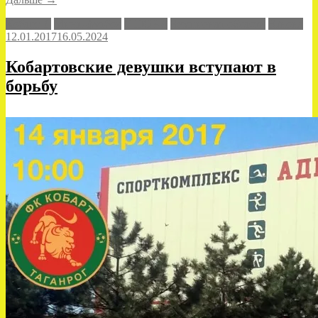
тур
Кобарт-Д
Мини-футбол
СШОР-9
Чемпионат области
Юнона
областного
12.01.2017
16.05.2024
чемпионата»
Кобартовские девушки вступают в
борьбу