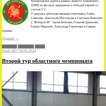
Кобартовское дерби в рамках зимнего чемпионата
ТЛФЛ по футзалу завершилось победой парней со
счетом 5-3.
У девушек забитыми мячами отметились Алина
Савченко, Анастасия Мастерова и Светлана Ковалева;
у "Кобарта-М": Артак Кобалян, Георгий Даниелян,
Геворг Мкртчян, Александр Горгисиян и Саркис
Адамян.
«"Кобарт-
Дальше
→
Д"
Кобарт-Д
Кобарт-М
ТЛФЛ
–
14.01.2017
16.05.2024
"Кобарт-
М"
–
Второй тур областного чемпионата
3-
5»