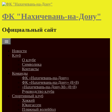
Skip
to
content
ФК "Нахичевань-на-Дону"
Официальный сайт
Новости
Клуб
О клубе
Символика
Контакты
Команды
ФК «Нахичевань-на-Дону»
ФК «Нахичевань-на-Дону» (8×8)
«Нахичевань-на-Дону-М» (8×8)
Руководство клуба
Спортивный клуб
Хоккей
Юкигассен
Пляжный волейбол