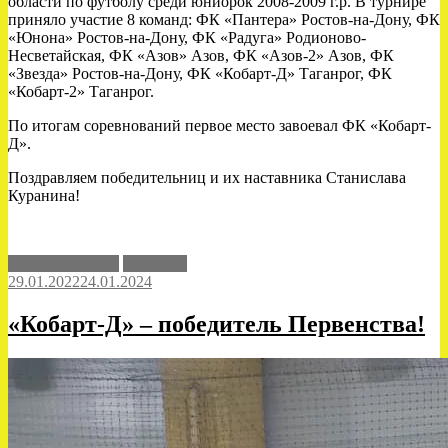
области по футболу среди юниорок 2008-2009 г.р. В турнире
приняло участие 8 команд: ФК «Пантера» Ростов-на-Дону, ФК
«Юнона» Ростов-на-Дону, ФК «Радуга» Родионово-
Несветайская, ФК «Азов» Азов, ФК «Азов-2» Азов, ФК
«Звезда» Ростов-на-Дону, ФК «Кобарт-Д» Таганрог, ФК
«Кобарт-2» Таганрог.
По итогам соревнований первое место завоевал ФК «Кобарт-
Д».
Поздравляем победительниц и их наставника Станислава
Куранина!
Детский футбол
Кобарт-Д
29.01.2022
24.01.2024
«Кобарт-Д» – победитель Первенства!