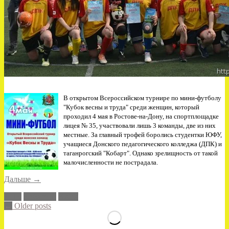
В открытом Всероссийском турнире по мини-футболу
"Кубок весны и труда" среди женщин, который
проходил 4 мая в Ростове-на-Дону, на спортплощадке
лицея № 35, участвовали лишь 3 команды, две из них
местные. За главный трофей боролись студентки ЮФУ,
учащиеся Донского педагогического колледжа (ДПК) и
таганрогский "Кобарт". Однако зрелищность от такой
малочисленности не пострадала.
«Кубок
Дальше
→
весны
ДПК
Кобарт-Д
ЮФУ
и
Posts
←
Older posts
труда»
navigation