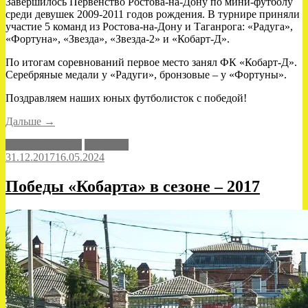
Завершилось Первенство Ростова-на-Дону по мини-футболу
среди девушек 2009-2011 годов рождения. В турнире приняли
участие 5 команд из Ростова-на-Дону и Таганрога: «Радуга»,
«Фортуна», «Звезда», «Звезда-2» и «Кобарт-Д».
По итогам соревнований первое место занял ФК «Кобарт-Д».
Серебряные медали у «Радуги», бронзовые – у «Фортуны».
Поздравляем наших юных футболисток с победой!
««Кобарт-
Дальше
→
Д»
Детский футбол
Кобарт-Д
–
31.12.2017
16.05.2024
победитель
Первенства!»
Победы «Кобарта» в сезоне – 2017