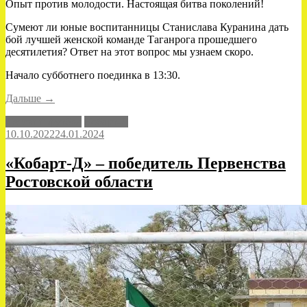
Опыт против молодости. Настоящая битва поколений!
Сумеют ли юные воспитанницы Станислава Куранина дать
бой лучшей женской команде Таганрога прошедшего
десятилетия? Ответ на этот вопрос мы узнаем скоро.
Начало субботнего поединка в 13:30.
«Битва
Дальше
→
поколений»
Детский футбол
Кобарт-Д
10.10.2022
24.01.2024
«Кобарт-Д» – победитель Первенства
Ростовской области