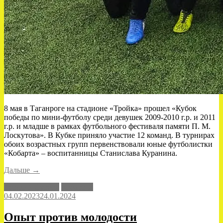
8 мая в Таганроге на стадионе «Тройка» прошел «Кубок
победы по мини-футболу среди девушек 2009-2010 г.р. и 2011
г.р. и младше в рамках футбольного фестиваля памяти П. М.
Лоскутова». В Кубке приняло участие 12 команд. В турнирах
обоих возрастных групп первенствовали юные футболистки
«Кобарта» – воспитанницы Станислава Куранина.
«Наши
Дальше
→
девчонки
Детский футбол
Кобарт-Д
снова
04.02.2023
24.01.2024
побеждают»
Опыт против молодости