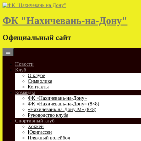
Skip
to
content
ФК "Нахичевань-на-Дону"
Официальный сайт
Новости
Клуб
О клубе
Символика
Контакты
Команды
ФК «Нахичевань-на-Дону»
ФК «Нахичевань-на-Дону» (8×8)
«Нахичевань-на-Дону-М» (8×8)
Руководство клуба
Спортивный клуб
Хоккей
Юкигассен
Пляжный волейбол