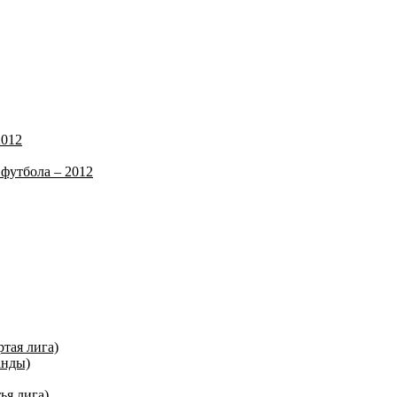
2012
футбола – 2012
ртая лига)
анды)
ья лига)