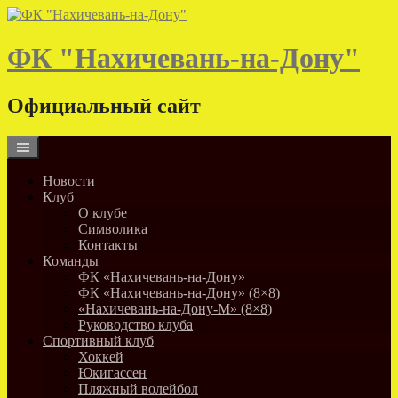
Skip
to
content
ФК "Нахичевань-на-Дону"
Официальный сайт
Новости
Клуб
О клубе
Символика
Контакты
Команды
ФК «Нахичевань-на-Дону»
ФК «Нахичевань-на-Дону» (8×8)
«Нахичевань-на-Дону-М» (8×8)
Руководство клуба
Спортивный клуб
Хоккей
Юкигассен
Пляжный волейбол