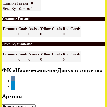
Славяне Гигант
0
Лека Кульбаково
1
Славяне Гигант
Позиция
Goals
Assists
Yellow Cards
Red Cards
0
0
0
0
Лека Кульбаково
Позиция
Goals
Assists
Yellow Cards
Red Cards
0
0
0
0
ФК «Нахичевань-на-Дону» в соцсетях
vkontakte
telegram
Архивы
Архивы