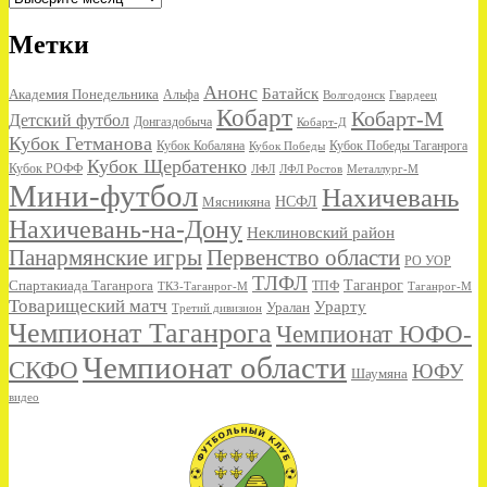
Метки
Анонс
Батайск
Академия Понедельника
Альфа
Волгодонск
Гвардеец
Кобарт
Кобарт-М
Детский футбол
Донгаздобыча
Кобарт-Д
Кубок Гетманова
Кубок Кобаляна
Кубок Победы
Кубок Победы Таганрога
Кубок Щербатенко
Кубок РОФФ
ЛФЛ
ЛФЛ Ростов
Металлург-М
Мини-футбол
Нахичевань
НСФЛ
Мясникяна
Нахичевань-на-Дону
Неклиновский район
Панармянские игры
Первенство области
РО УОР
ТЛФЛ
Спартакиада Таганрога
Таганрог
ТКЗ-Таганрог-М
ТПФ
Таганрог-М
Товарищеский матч
Урарту
Уралан
Третий дивизион
Чемпионат Таганрога
Чемпионат ЮФО-
Чемпионат области
СКФО
ЮФУ
Шаумяна
видео