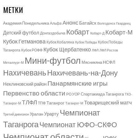
МЕТКИ
Анонс
Батайск
Академия Понедельника
Альфа
Волгодонск
Гвардеец
Кобарт
Кобарт-М
Детский футбол
Донгаздобыча
Кобарт-Д
Кубок Гетманова
Кубок Кобаляна
Кубок Победы
Кубок Победы
Кубок Щербатенко
Таганрога
Кубок РОФФ
ЛФЛ
ЛФЛ Ростов
Мини-футбол
НСФЛ
Мясникяна
Металлург-М
Нахичевань
Нахичевань-на-Дону
Панармянские игры
Неклиновский район
Первенство области
Спартакиада Таганрога
РО УОР
ТКЗ-
ТЛФЛ
Товарищеский матч
Таганрог
ТПФ
Таганрог-М
Таганрог-М
Чемпионат
Урарту
Уралан
Третий дивизион
Таганрога
Чемпионат ЮФО-СКФО
Чемпионат области
ЮФУ