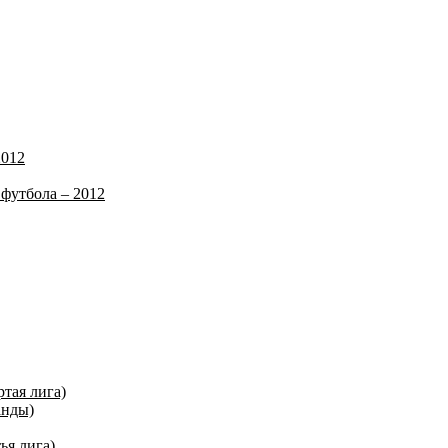
2012
футбола – 2012
ртая лига)
анды)
ья лига)