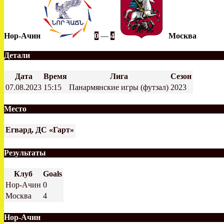
Нор-Ачин
0
—
4
Москва
Детали
Дата
Время
Лига
Сезон
07.08.2023
15:15
Панармянские игры (футзал)
2023
Место
Егвард, ДС «Гарт»
Результаты
Клуб
Goals
Нор-Ачин
0
Москва
4
Нор-Ачин