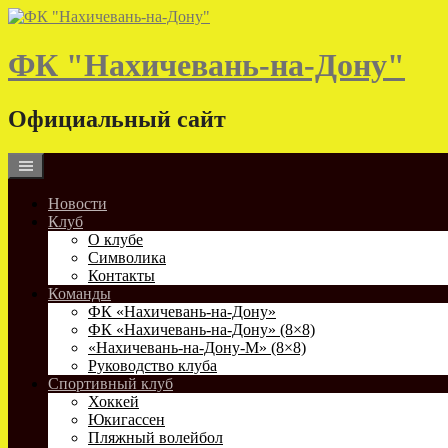
Skip
to
content
ФК "Нахичевань-на-Дону"
Официальный сайт
Новости
Клуб
О клубе
Символика
Контакты
Команды
ФК «Нахичевань-на-Дону»
ФК «Нахичевань-на-Дону» (8×8)
«Нахичевань-на-Дону-М» (8×8)
Руководство клуба
Спортивный клуб
Хоккей
Юкигассен
Пляжный волейбол