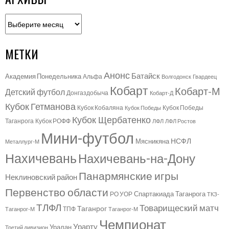
Архивы
МЕТКИ
Анонс
Батайск
Академия Понедельника
Альфа
Волгодонск
Гвардеец
Кобарт
Кобарт-М
Детский футбол
Донгаздобыча
Кобарт-Д
Кубок Гетманова
Кубок Кобаляна
Кубок Победы
Кубок Победы
Кубок Щербатенко
Таганрога
Кубок РОФФ
ЛФЛ
ЛФЛ Ростов
Мини-футбол
НСФЛ
Мясникяна
Металлург-М
Нахичевань
Нахичевань-на-Дону
Панармянские игры
Неклиновский район
Первенство области
Спартакиада Таганрога
РО УОР
ТКЗ-
ТЛФЛ
Товарищеский матч
Таганрог
ТПФ
Таганрог-М
Таганрог-М
Чемпионат
Урарту
Уралан
Третий дивизион