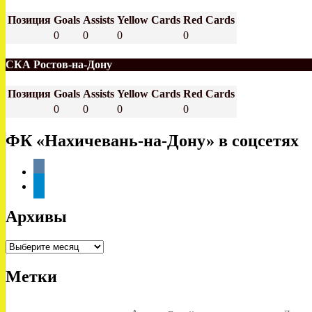
Позиция
Goals
Assists
Yellow Cards
Red Cards
0
0
0
0
СКА Ростов-на-Дону
Позиция
Goals
Assists
Yellow Cards
Red Cards
0
0
0
0
ФК «Нахичевань-на-Дону» в соцсетях
vkontakte
telegram
Архивы
Архивы
Метки