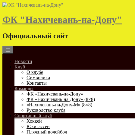
Skip
to
content
ФК "Нахичевань-на-Дону"
Официальный сайт
Новости
Клуб
О клубе
Символика
Контакты
Команды
ФК «Нахичевань-на-Дону»
ФК «Нахичевань-на-Дону» (8×8)
«Нахичевань-на-Дону-М» (8×8)
Руководство клуба
Спортивный клуб
Хоккей
Юкигассен
Пляжный волейбол