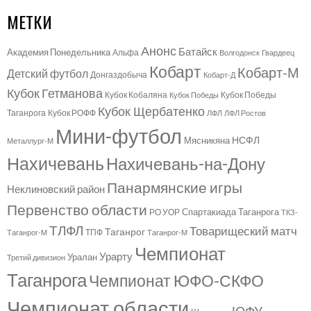
МЕТКИ
Анонс
Батайск
Академия Понедельника
Альфа
Волгодонск
Гвардеец
Кобарт
Кобарт-М
Детский футбол
Донгаздобыча
Кобарт-Д
Кубок Гетманова
Кубок Кобаляна
Кубок Победы
Кубок Победы
Кубок Щербатенко
Таганрога
Кубок РОФФ
ЛФЛ
ЛФЛ Ростов
Мини-футбол
НСФЛ
Мясникяна
Металлург-М
Нахичевань
Нахичевань-на-Дону
Панармянские игры
Неклиновский район
Первенство области
Спартакиада Таганрога
РО УОР
ТКЗ-
ТЛФЛ
Товарищеский матч
Таганрог
ТПФ
Таганрог-М
Таганрог-М
Чемпионат
Урарту
Уралан
Третий дивизион
Таганрога
Чемпионат ЮФО-СКФО
Чемпионат области
ЮФУ