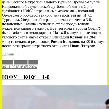
день шестого межрегионального турнира Премьер-группы
Национальной студенческой футбольной лиги в Орле
футболисты ЮФУ встречались с хозяевами – командой
Орловского государственного университета им. И. С.
Тургенева. Уверенно обыграв орловчан со счетом 3-0,
подопечные Калина Степаняна стали победителями
межрегионального турнира. Все три мяча в ворота ОрёлГУ
были забиты со «стандартов». На 14-й минуте после подачи
углового счет в матче открыл
Геннадий Козлов
; на 28-й
минуте пенальти реализовал
Роман Богданов
; на 38-й минуте
после розыгрыша штрафного отличился
Иван Ляпусов
.
«ОрёлГУ
Дальше
→
–
НСФЛ
ОрёлГУ
ЮФУ
ЮФУ
06.11.2018
16.05.2024
–
0-
3»
ЮФУ – КФУ – 1-0