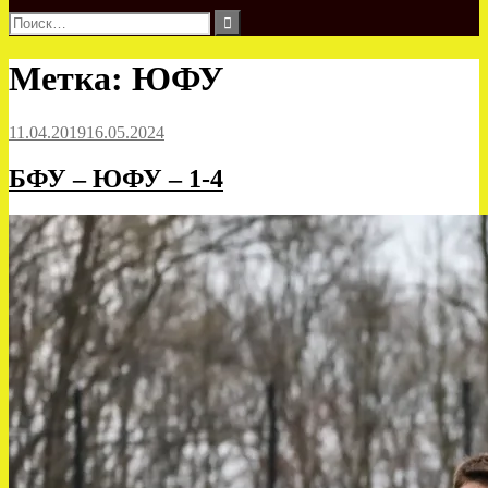
Найти:
Метка:
ЮФУ
11.04.2019
16.05.2024
БФУ – ЮФУ – 1-4