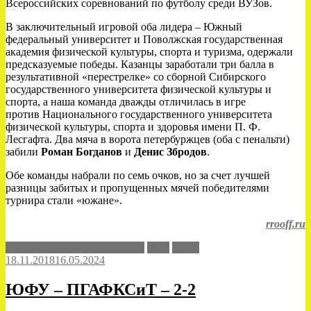
Всероссийских соревнований по футболу среди ВУЗов.
В заключительный игровой оба лидера – Южный
федеральный университет и Поволжская государственная
академия физической культуры, спорта и туризма, одержали
предсказуемые победы. Казанцы заработали три балла в
результативной «перестрелке» со сборной Сибирского
государственного университета физической культуры и
спорта, а наша команда дважды отличилась в игре
против Национального государственного университета
физической культуры, спорта и здоровья имени П. Ф.
Лесгафта. Два мяча в ворота петербуржцев (оба с пенальти)
забили
Роман Богданов
и
Денис Збродов
.
Обе команды набрали по семь очков, но за счет лучшей
разницы забитых и пропущенных мячей победителями
турнира стали «южане».
rrooff.ru
всероссийские соревнования
НГУ
ЮФУ
18.11.2018
16.05.2024
ЮФУ – ПГАФКСиТ – 2-2