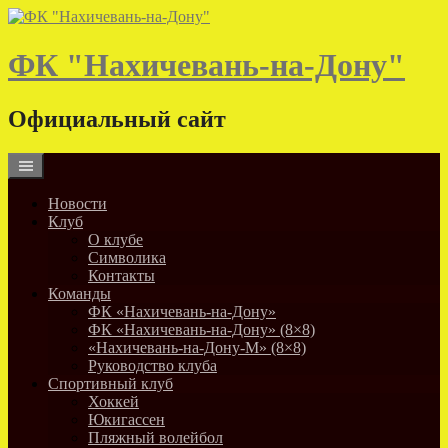
Skip
to
content
ФК "Нахичевань-на-Дону"
Официальный сайт
Новости
Клуб
О клубе
Символика
Контакты
Команды
ФК «Нахичевань-на-Дону»
ФК «Нахичевань-на-Дону» (8×8)
«Нахичевань-на-Дону-М» (8×8)
Руководство клуба
Спортивный клуб
Хоккей
Юкигассен
Пляжный волейбол