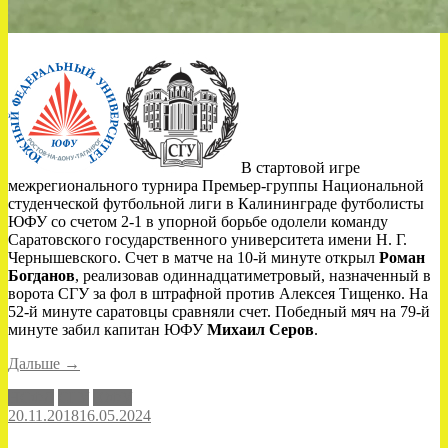
В стартовой игре
межрегионального турнира Премьер-группы Национальной
студенческой футбольной лиги в Калининграде футболисты
ЮФУ со счетом 2-1 в упорной борьбе одолели команду
Саратовского государственного университета имени Н. Г.
Чернышевского. Счет в матче на 10-й минуте открыл
Роман
Богданов
, реализовав одиннадцатиметровый, назначенный в
ворота СГУ за фол в штрафной против Алексея Тищенко. На
52-й минуте саратовцы сравняли счет. Победный мяч на 79-й
минуте забил капитан ЮФУ
Михаил Серов
.
«ЮФУ
Дальше
→
–
НСФЛ
СГУ
ЮФУ
СГУ
20.11.2018
16.05.2024
–
2-