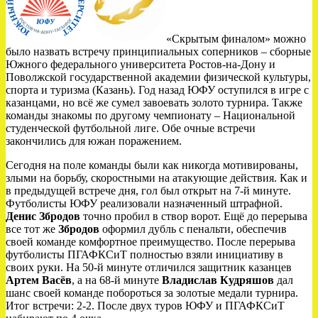
«Скрытым финалом» можно
было назвать встречу принципиальных соперников – сборные
Южного федерального университета Ростов-на-Дону и
Поволжской государственной академии физической культуры,
спорта и туризма (Казань). Год назад ЮФУ оступился в игре с
казанцами, но всё же сумел завоевать золото турнира. Также
команды знакомы по другому чемпионату – Национальной
студенческой футбольной лиге. Обе очные встречи
закончились для южан поражением.
Сегодня на поле команды были как никогда мотивированы,
злыми на борьбу, скоростными на атакующие действия. Как и
в предыдущей встрече дня, гол был открыт на 7-й минуте.
Футболисты ЮФУ реализовали назначенный штрафной.
Денис Збродов
точно пробил в створ ворот. Ещё до перерыва
все тот же
Збродов
оформил дубль с пенальти, обеспечив
своей команде комфортное преимущество. После перерыва
футболисты ПГАФКСиТ полностью взяли инициативу в
своих руки. На 50-й минуте отличился защитник казанцев
Артем Васёв
, а на 68-й минуте
Владислав Кудряшов
дал
шанс своей команде побороться за золотые медали турнира.
Итог встречи: 2-2. После двух туров ЮФУ и ПГАФКСиТ