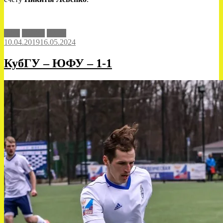
БФУ
НСФЛ
ЮФУ
10.04.2019
16.05.2024
КубГУ – ЮФУ – 1-1