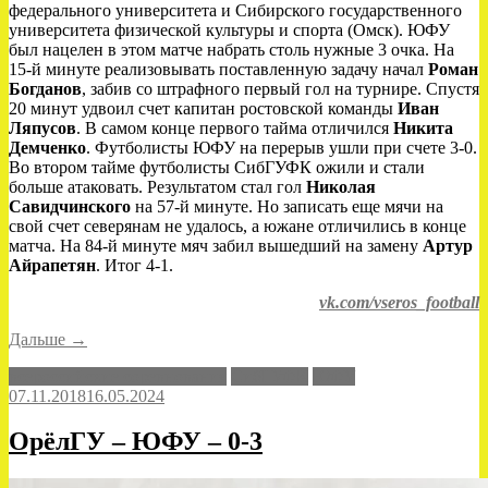
федерального университета и Сибирского государственного
университета физической культуры и спорта (Омск). ЮФУ
был нацелен в этом матче набрать столь нужные 3 очка. На
15-й минуте реализовывать поставленную задачу начал
Роман
Богданов
, забив со штрафного первый гол на турнире. Спустя
20 минут удвоил счет капитан ростовской команды
Иван
Ляпусов
. В самом конце первого тайма отличился
Никита
Демченко
. Футболисты ЮФУ на перерыв ушли при счете 3-0.
Во втором тайме футболисты СибГУФК ожили и стали
больше атаковать. Результатом стал гол
Николая
Савидчинского
на 57-й минуте. Но записать еще мячи на
свой счет северянам не удалось, а южане отличились в конце
матча. На 84-й минуте мяч забил вышедший на замену
Артур
Айрапетян
. Итог 4-1.
vk.com/vseros_football
«ЮФУ
Дальше
→
–
всероссийские соревнования
СибГУФК
ЮФУ
СибГУФК
07.11.2018
16.05.2024
–
4-
1»
ОрёлГУ – ЮФУ – 0-3