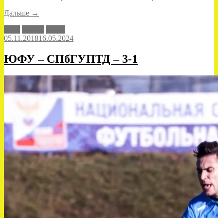
«ЮФУ
Дальше
→
–
КФУ
НСФЛ
ЮФУ
КФУ
05.11.2018
16.05.2024
–
1-
0»
ЮФУ – СПбГУПТД – 3-1