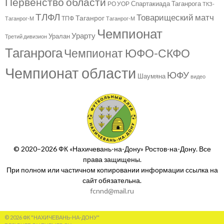
Первенство области
Спартакиада Таганрога
РО УОР
ТКЗ-
ТЛФЛ
Товарищеский матч
Таганрог
ТПФ
Таганрог-М
Таганрог-М
Чемпионат
Урарту
Уралан
Третий дивизион
Таганрога
Чемпионат ЮФО-СКФО
Чемпионат области
ЮФУ
Шаумяна
видео
© 2020–2026 ФК «Нахичевань-на-Дону» Ростов-на-Дону. Все
права защищены.
При полном или частичном копировании информации ссылка на
сайт обязательна.
fcnnd@mail.ru
© 2026 ФК "НАХИЧЕВАНЬ-НА-ДОНУ"