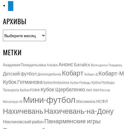
telegram
АРХИВЫ
Архивы
МЕТКИ
Анонс
Батайск
Академия Понедельника
Альфа
Волгодонск
Гвардеец
Кобарт
Кобарт-М
Детский футбол
Донгаздобыча
Кобарт-Д
Кубок Гетманова
Кубок Кобаляна
Кубок Победы
Кубок Победы
Кубок Щербатенко
Таганрога
Кубок РОФФ
ЛФЛ
ЛФЛ Ростов
Мини-футбол
НСФЛ
Мясникяна
Металлург-М
Нахичевань
Нахичевань-на-Дону
Панармянские игры
Неклиновский район