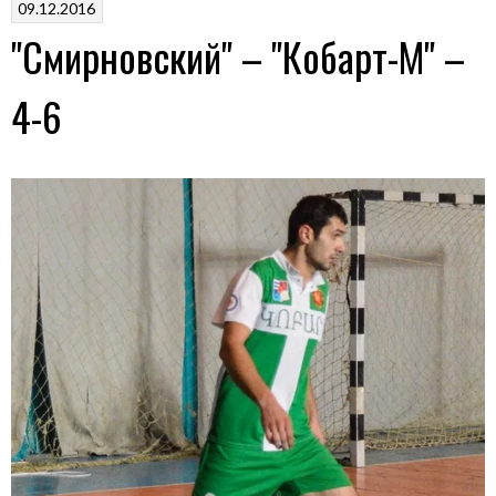
09.12.2016
–
"Смирновский" – "Кобарт-М" –
5-
4»
4-6