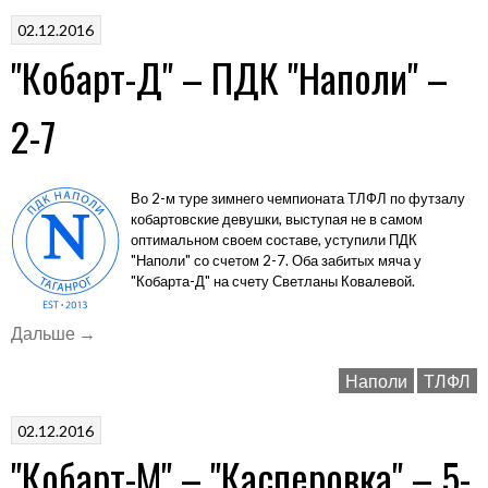
"Лазо"
02.12.2016
–
"Кобарт-Д" – ПДК "Наполи" –
1-
11»
2-7
Во 2-м туре зимнего чемпионата ТЛФЛ по футзалу
кобартовские девушки, выступая не в самом
оптимальном своем составе, уступили ПДК
"Наполи" со счетом 2-7. Оба забитых мяча у
"Кобарта-Д" на счету Светланы Ковалевой.
«"Кобарт-
Дальше
→
Д"
Наполи
ТЛФЛ
–
ПДК
02.12.2016
"Наполи"
"Кобарт-М" – "Касперовка" – 5-
–