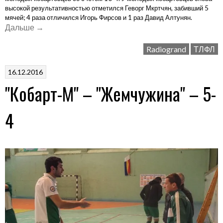
высокой результативностью отметился Геворг Мкртчян, забивший 5
мячей; 4 раза отличился Игорь Фирсов и 1 раз Давид Алтунян.
«"Кобарт-
Дальше
→
М"
Radiogrand
ТЛФЛ
–
"Radiogrand"
16.12.2016
–
"Кобарт-М" – "Жемчужина" – 5-
10-
4»
4