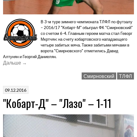
В 3-м туре зимнего чемпионата ТЛФЛ по футзалу
– 2016/17 "Кобарт-М" обыграл ФК "Смирновский"
со счетом 6-4. Главным героем матча стал Геворг
Мкртчян: на счету кобартовского нападающего
четыре забитых мяча. Также забитыми мячами в
ворота "Смирновского" отметились Давид
Алтунян и Георгий Даниелян.
«"Смирновский"
Дальше
→
–
Смирновский
ТЛФЛ
"Кобарт-
М"
09.12.2016
–
"Кобарт-Д" – "Лазо" – 1-11
4-
6»