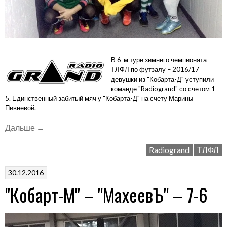
В 6-м туре зимнего чемпионата
ТЛФЛ по футзалу – 2016/17
девушки из "Кобарта-Д" уступили
команде "Radiogrand" со счетом 1-
5. Единственный забитый мяч у "Кобарта-Д" на счету Марины
Пивневой.
«"Кобарт-
Дальше
→
Д"
Radiogrand
ТЛФЛ
–
"Radiogrand"
30.12.2016
–
"Кобарт-М" – "МахеевЪ" – 7-6
1-
5»