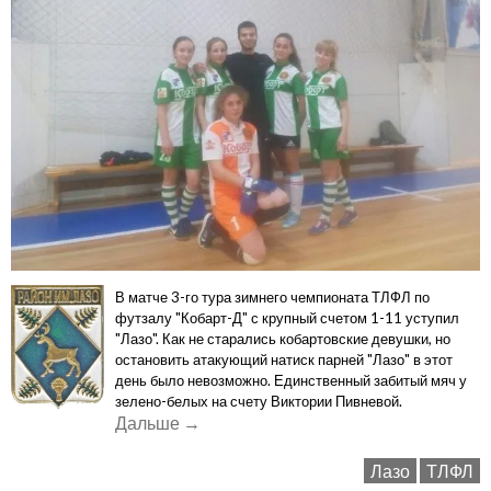
В матче 3-го тура зимнего чемпионата ТЛФЛ по
футзалу "Кобарт-Д" с крупный счетом 1-11 уступил
"Лазо". Как не старались кобартовские девушки, но
остановить атакующий натиск парней "Лазо" в этот
день было невозможно. Единственный забитый мяч у
зелено-белых на счету Виктории Пивневой.
«"Кобарт-
Дальше
→
Д"
Лазо
ТЛФЛ
–