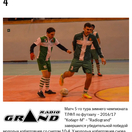
4
Матч 5-го тура зимнего чемпионата
ТЛФЛ по футзалу – 2016/17
"Кобарт-М" – "Radiogrand"
завершился убедительной победой
молодых кобартовцев со счетом 10-4.
У молодых кобартовцев снова