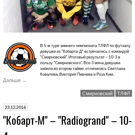
В 5-м туре зимнего чемпионата ТЛФЛ по футзалу
девушки из "Кобарта-Д" встречались с командой
"Смирновский". Итоговый результат – 10-3 в
пользу "Смирновского". Все 3 мяча девушки
забили во втором тайме; отличились Светлана
Ковалева, Виктория Пивнева и Роза Ким.
«"Кобарт-
Дальше
→
Д"
Смирновский
ТЛФЛ
–
"Смирновский"
23.12.2016
–
"Кобарт-М" – "Radiogrand" – 10-
3-
10»