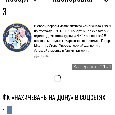
2-
7»
3
В своем первом матче зимнего чемпионата ТЛФЛ
по футзалу – 2016/17 "Кобарт-М" со счетом 5-3
одолел дебютанта турнира ФК "Касперовка". В
составе молодых кобартовцев отличились Геворг
Мкртчян, Игорь Фирсов, Георгий Даниелян,
Алексей Лысенко и Артур Григорян.
«"Кобарт-
Дальше
→
М"
Касперовка
ТЛФЛ
–
"Касперовка"
–
5-
3»
ФК «НАХИЧЕВАНЬ-НА-ДОНУ» В СОЦСЕТЯХ
vkontakte