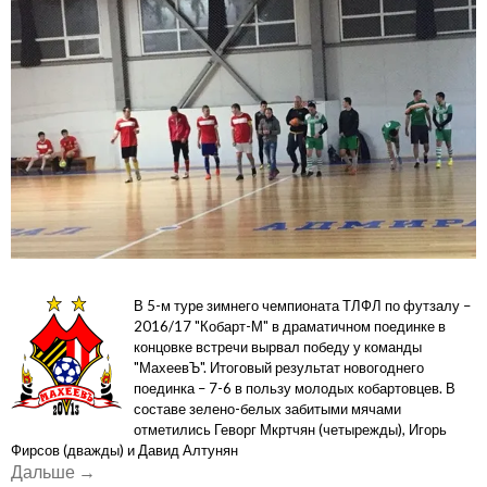
В 5-м туре зимнего чемпионата ТЛФЛ по футзалу –
2016/17 "Кобарт-М" в драматичном поединке в
концовке встречи вырвал победу у команды
"МахеевЪ". Итоговый результат новогоднего
поединка – 7-6 в пользу молодых кобартовцев. В
составе зелено-белых забитыми мячами
отметились Геворг Мкртчян (четырежды), Игорь
Фирсов (дважды) и Давид Алтунян
«"Кобарт-
Дальше
→