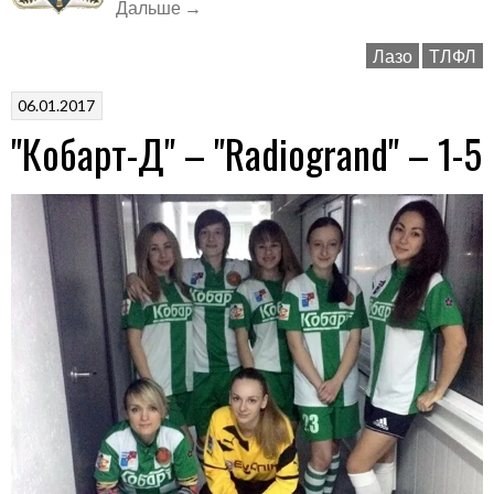
«"Кобарт-
Дальше
→
М"
Лазо
ТЛФЛ
–
"Лазо"
06.01.2017
–
"Кобарт-Д" – "Radiogrand" – 1-5
6-
3»