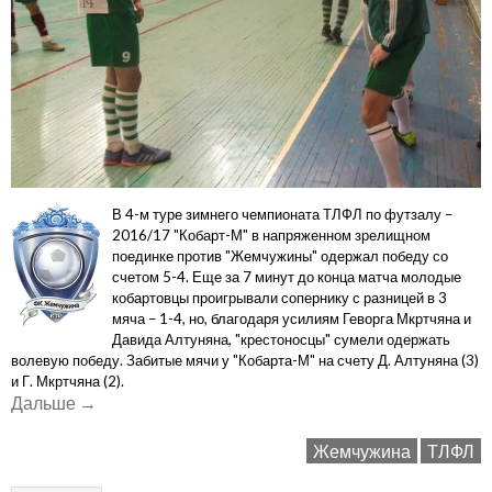
В 4-м туре зимнего чемпионата ТЛФЛ по футзалу –
2016/17 "Кобарт-М" в напряженном зрелищном
поединке против "Жемчужины" одержал победу со
счетом 5-4. Еще за 7 минут до конца матча молодые
кобартовцы проигрывали сопернику с разницей в 3
мяча – 1-4, но, благодаря усилиям Геворга Мкртчяна и
Давида Алтуняна, "крестоносцы" сумели одержать
волевую победу. Забитые мячи у "Кобарта-М" на счету Д. Алтуняна (3)
и Г. Мкртчяна (2).
«"Кобарт-
Дальше
→
М"
Жемчужина
ТЛФЛ
–
"Жемчужина"