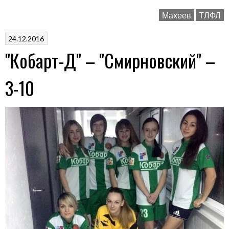
М"
Махеев
ТЛФЛ
–
"МахеевЪ"
24.12.2016
–
"Кобарт-Д" – "Смирновский" –
7-
6»
3-10