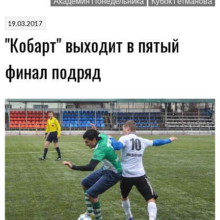
Академия Понедельника
Кубок Гетманова
в
финале»
19.03.2017
"Кобарт" выходит в пятый
финал подряд