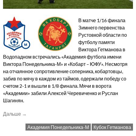
В матче 1/16 финала
Зимнего первенства
Рустовкой области по
футболу памяти
Виктора Гетманова в
Водопадном встречались «Академия футбола имени
Виктора Понедельника-М» и «Кобарт – ЮФУ». Несмотря
на отчаянное сопротивление соперника, кобартовцы,
забив по мячу в каждом из таймов, одержали победу со
счетом 2-1 и вышли в 1/8 финала. Мячи в ворота
«Академии» забили Алексей Черевиченко и Руслан
Шагинян.
««Кобарт
Дальше
→
–
Академия Понедельника-М
Кубок Гетманова
ЮФУ»
выходит