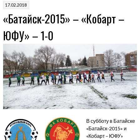
17.02.2018
в
«Батайск-2015» – «Кобарт –
1/8
финала»
ЮФУ» – 1-0
В субботу в Батайске
«Батайск-2015» и
«Кобарт – ЮФУ»