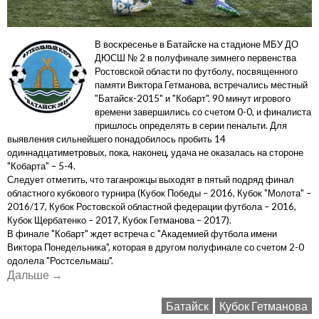
В воскресенье в Батайске на стадионе МБУ ДО
ДЮСШ № 2 в полуфинале зимнего первенства
Ростовской области по футболу, посвященного
памяти Виктора Гетманова, встречались местный
"Батайск-2015" и "Кобарт". 90 минут игрового
времени завершились со счетом 0-0, и финалиста
пришлось определять в серии пенальти. Для
выявления сильнейшего понадобилось пробить 14
одиннадцатиметровых, пока, наконец, удача не оказалась на стороне
"Кобарта" – 5-4.
Следует отметить, что таганрожцы выходят в пятый подряд финал
областного кубкового турнира (Кубок Победы – 2016, Кубок "Молота" –
2016/17, Кубок Ростовской областной федерации футбола – 2016,
Кубок Щербатенко – 2017, Кубок Гетманова – 2017).
В финале "Кобарт" ждет встреча с "Академией футбола имени
Виктора Понедельника", которая в другом полуфинале со счетом 2-0
одолела "Ростсельмаш".
«"Кобарт"
Дальше
→
выходит
Батайск
Кубок Гетманова
в