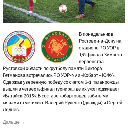
В понедельник в
Ростове-на-Дону на
стадионе РО УОР в
1/8 финала Зимнего
первенства
Рустовкой области по футболу памяти Виктора
Гетманова встречались РО УОР-99 и «Кобарт – ЮФУ».
Одержав уверенную победу со счетом 3-1, таганрожцы
вышли в четвертьфинал турнира, где их уже поджидает
«Батайск-2015». В составе кобартовцев забитыми
мячами отметились Валерий Руденко (дважды) и Сергей
Леднев.
«Победа
Дальше
→