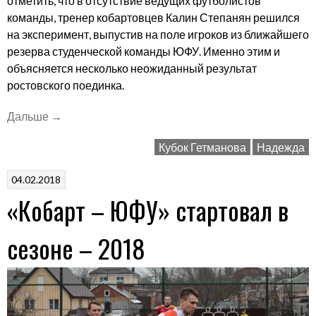
отметить, что в отсутствие ведущих футболистов
команды, тренер кобартовцев Калин Степанян решился
на эксперимент, выпустив на поле игроков из ближайшего
резерва студенческой команды ЮФУ. Именно этим и
объясняется несколько неожиданный результат
ростовского поединка.
«Проверка
Дальше
→
резерва»
Кубок Гетманова
Надежда
04.02.2018
«Кобарт – ЮФУ» стартовал в
сезоне – 2018