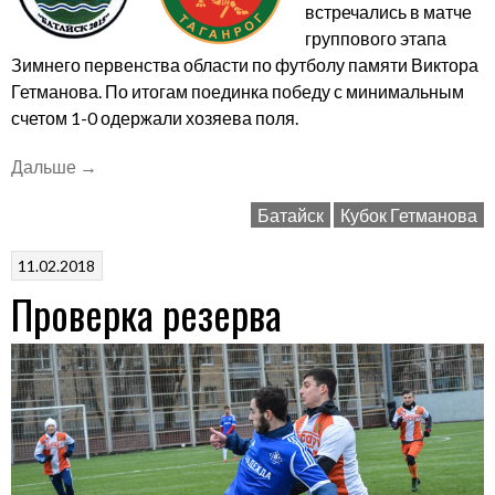
встречались в матче
группового этапа
Зимнего первенства области по футболу памяти Виктора
Гетманова. По итогам поединка победу с минимальным
счетом 1-0 одержали хозяева поля.
««Батайск-2015»
Дальше
→
–
Батайск
Кубок Гетманова
«Кобарт
–
11.02.2018
ЮФУ»
Проверка резерва
–
1-
0»