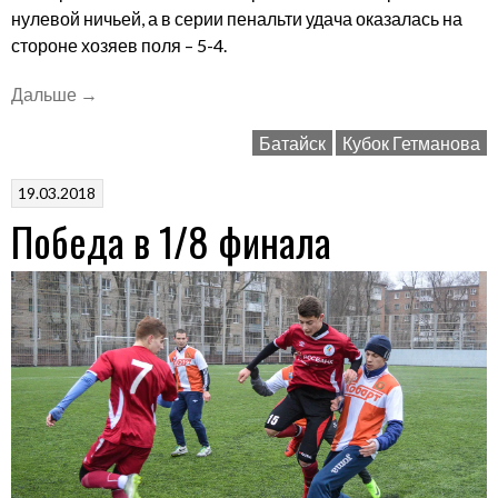
нулевой ничьей, а в серии пенальти удача оказалась на
стороне хозяев поля – 5-4.
«Остановка
Дальше
→
в
Батайск
Кубок Гетманова
четвертьфинале»
19.03.2018
Победа в 1/8 финала