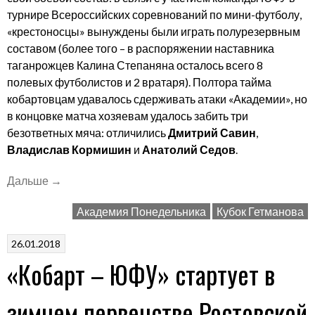
турнире Всероссийских соревнований по мини-футболу,
«крестоносцы» вынуждены были играть полурезервным
составом (более того – в распоряжении наставника
таганрожцев Калина Степаняна осталось всего 8
полевых футболистов и 2 вратаря). Полтора тайма
кобартовцам удавалось сдерживать атаки «Академии», но
в концовке матча хозяевам удалось забить три
безответных мяча: отличились
Дмитрий Савин
,
Владислав Кормишин
и
Анатолий Седов
.
««Кобарт
Дальше
→
–
Академия Понедельника
Кубок Гетманова
ЮФУ»
стартовал
26.01.2018
в
«Кобарт – ЮФУ» стартует в
сезоне
–
2018»
зимнем первенстве Ростовской