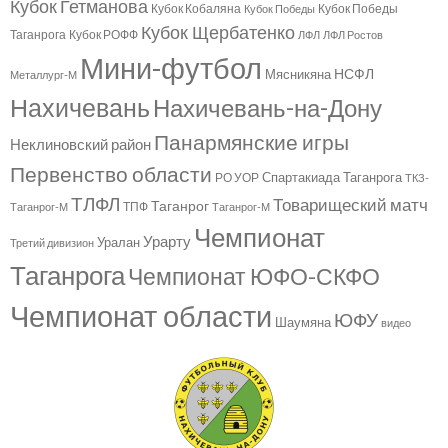
Кубок Гетманова
Кубок Кобаляна
Кубок Победы
Кубок Победы
Кубок Щербатенко
Таганрога
Кубок РОФФ
ЛФЛ
ЛФЛ Ростов
Мини-футбол
НСФЛ
Мясникяна
Металлург-М
Нахичевань
Нахичевань-на-Дону
Панармянские игры
Неклиновский район
Первенство области
Спартакиада Таганрога
РО УОР
ТКЗ-
ТЛФЛ
Товарищеский матч
Таганрог
ТПФ
Таганрог-М
Таганрог-М
Чемпионат
Урарту
Уралан
Третий дивизион
Таганрога
Чемпионат ЮФО-СКФО
Чемпионат области
ЮФУ
Шаумяна
видео