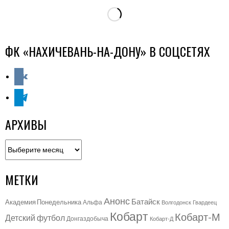
пятый
финал
подряд»
ФК «НАХИЧЕВАНЬ-НА-ДОНУ» В СОЦСЕТЯХ
vkontakte
telegram
АРХИВЫ
Архивы
МЕТКИ
Анонс
Батайск
Академия Понедельника
Альфа
Волгодонск
Гвардеец
Кобарт
Кобарт-М
Детский футбол
Донгаздобыча
Кобарт-Д