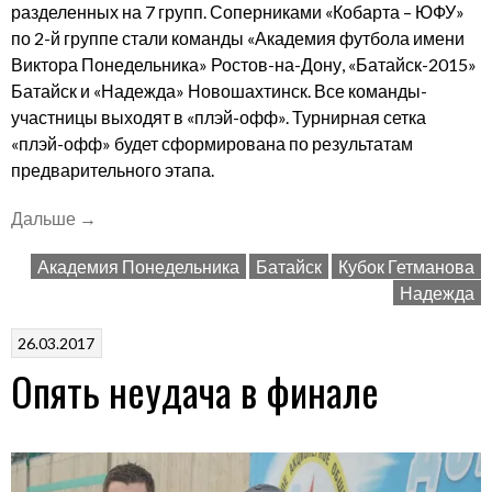
разделенных на 7 групп. Соперниками «Кобарта – ЮФУ»
по 2-й группе стали команды «Академия футбола имени
Виктора Понедельника» Ростов-на-Дону, «Батайск-2015»
Батайск и «Надежда» Новошахтинск. Все команды-
участницы выходят в «плэй-офф». Турнирная сетка
«плэй-офф» будет сформирована по результатам
предварительного этапа.
««Кобарт
Дальше
→
–
Академия Понедельника
Батайск
Кубок Гетманова
ЮФУ»
Надежда
стартует
в
26.03.2017
зимнем
Опять неудача в финале
первенстве
Ростовской
области»