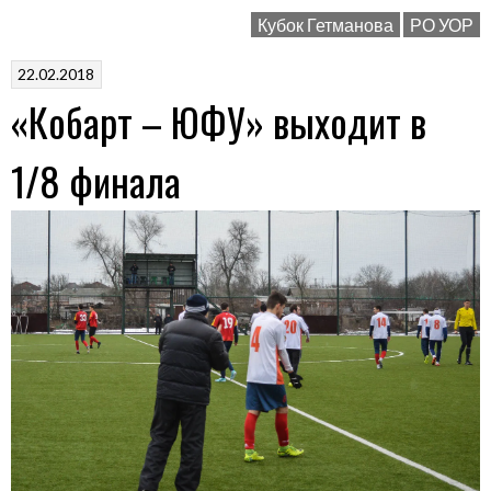
в
Кубок Гетманова
РО УОР
1/8
финала»
22.02.2018
«Кобарт – ЮФУ» выходит в
1/8 финала