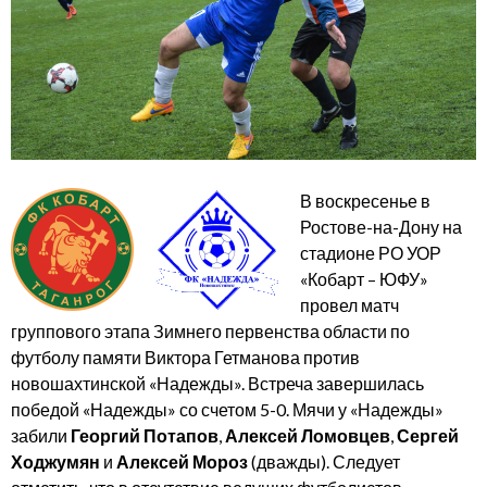
В воскресенье в
Ростове-на-Дону на
стадионе РО УОР
«Кобарт – ЮФУ»
провел матч
группового этапа Зимнего первенства области по
футболу памяти Виктора Гетманова против
новошахтинской «Надежды». Встреча завершилась
победой «Надежды» со счетом 5-0. Мячи у «Надежды»
забили
Георгий Потапов
,
Алексей Ломовцев
,
Сергей
Ходжумян
и
Алексей Мороз
(дважды). Следует