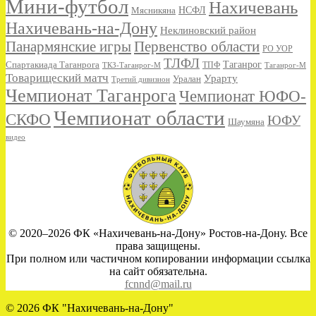
Мини-футбол
Нахичевань
НСФЛ
Мясникяна
Нахичевань-на-Дону
Неклиновский район
Панармянские игры
Первенство области
РО УОР
ТЛФЛ
Спартакиада Таганрога
Таганрог
ТКЗ-Таганрог-М
ТПФ
Таганрог-М
Товарищеский матч
Урарту
Уралан
Третий дивизион
Чемпионат Таганрога
Чемпионат ЮФО-
Чемпионат области
СКФО
ЮФУ
Шаумяна
видео
© 2020–2026 ФК «Нахичевань-на-Дону» Ростов-на-Дону. Все
права защищены.
При полном или частичном копировании информации ссылка
на сайт обязательна.
fcnnd@mail.ru
© 2026 ФК "Нахичевань-на-Дону"