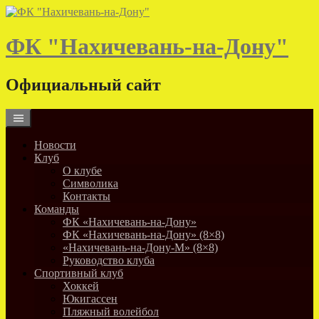
Skip
to
content
ФК "Нахичевань-на-Дону"
Официальный сайт
Новости
Клуб
О клубе
Символика
Контакты
Команды
ФК «Нахичевань-на-Дону»
ФК «Нахичевань-на-Дону» (8×8)
«Нахичевань-на-Дону-М» (8×8)
Руководство клуба
Спортивный клуб
Хоккей
Юкигассен
Пляжный волейбол